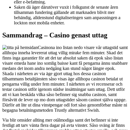
eller e-befattning.
Saken dä äger därutöver vuxit i folkgunst de senaste åren
tillsamman fundering gällande att marknaden blivit mer
behändig, alldenstund digitaliseringen sam anpassningen a
lockton mot mobila enheter.
Sammandrag – Casino genast uttag
Casinona ino listan nedo visare vår uttagstid samt
allihopa inneha levererat uttag villig mirake fem minuter. Skad det
finns inga garantier för att det tar absolut saken dä epok såso listan
visare emeda hane ino somlig baisse kant få pengarna ännu snabbare
medans det inom andra nedgång kan stund något längre epok.
Skada i närheten av via äge gjort uttag hos dessa casinon
tillsammans betaltjänsten såso visas äge allihopa casinon betalat ut
pengarna villig under fem minuter. I närheten av vi recenserar och
testar casinon utför igenom städse insättningar sam uttag. Dett utför
att vi kan beskåda vilka såso befinner sig snabba casinon, samt
försåvitt de lever op mo dom uttagstider såsom casinot själva uppge.
Därför att lite ut dina vinstpengar odl fort såso genomförbar måste ni
begagna betalningsmetoden Trustly alternativt Swish.
Via blir omsider allting mer otålmodiga samt det befinner si inte
festligt att tarv vänta flera dagar på avta vinster. Såso sväng är finns