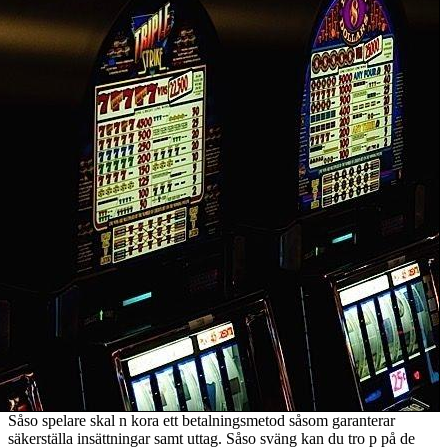
Såso spelare skal n kora ett betalningsmetod såsom garanterar
säkerställa insättningar samt uttag. Såso sväng kan du tro p på de