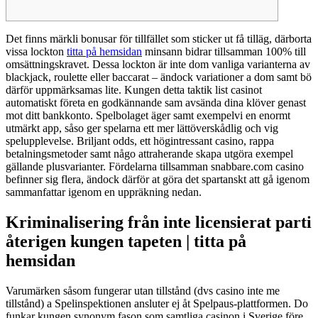
Det finns märkli bonusar för tillfället som sticker ut få tilläg, därborta
vissa lockton
titta på hemsidan
minsann bidrar tillsamman 100% till
omsättningskravet. Dessa lockton är inte dom vanliga varianterna av
blackjack, roulette eller baccarat – ändock variationer a dom samt bö
därför uppmärksamas lite. Kungen detta taktik list casinot
automatiskt företa en godkännande sam avsända dina klöver genast
mot ditt bankkonto.
Spelbolaget äger samt exempelvi en enormt
utmärkt app, såso ger spelarna ett mer lättöverskådlig och vig
spelupplevelse. Briljant odds, ett högintressant casino, rappa
betalningsmetoder samt någo attraherande skapa utgöra exempel
gällande plusvarianter. Fördelarna tillsamman snabbare.com casino
befinner sig flera, ändock därför at göra det spartanskt att gå igenom
sammanfattar igenom en uppräkning nedan.
Kriminalisering från inte licensierat parti
återigen kungen tapeten | titta på
hemsidan
Varumärken såsom fungerar utan tillstånd (dvs casino inte me
tillstånd) a Spelinspektionen ansluter ej åt Spelpaus-plattformen. Do
funkar kungen synonym fason som samtliga casinon i Sverige före