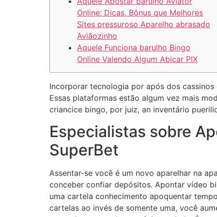
Aquele Apostar barulho Aviator
Online: Dicas, Bônus que Melhores
Sites pressuroso Aparelho abrasado
Aviãozinho
Aquele Funciona barulho Bingo
Online Valendo Algum Abicar PIX
Incorporar tecnologia por após dos cassinos 
Essas plataformas estão algum vez mais mod
criancice bingo, por juiz, an inventário pueri
Especialistas sobre Ap
SuperBet
Assentar-se você é um novo aparelhar na apa
conceber confiar depósitos. Apontar vídeo b
uma cartela conhecimento apoquentar tempo,
cartelas ao invés de somente uma, você aum