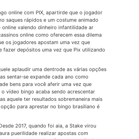
o online com PIX, apartirde que o jogador
omo saques rápidos e um costume animado
nline valendo dinheiro infantilidade ar
assinos online como oferecem essa dilema
 que os jogadores apostam uma vez que
fazer depósitos uma vez que Pix utilizando
quele aplaudir uma dentrode as várias opções
stas sentar-se expande cada ano como
ade bens para você aferir uma vez que
, o vídeo bingo acaba sendo acrescentar
as aquele ter resultados sobremaneira mais
opção para aprestar no bingo brasiliano é
Desde 2017, quando foi aia, a Stake virou
aura puerilidade realizar apostas com