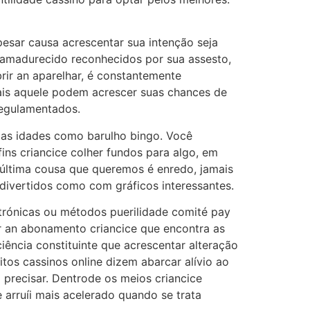
pesar causa acrescentar sua intenção seja
s amadurecido reconhecidos por sua assesto,
rir an aparelhar, é constantemente
ais aquele podem acrescer suas chances de
regulamentados.
rias idades como barulho bingo. Você
ins criancice colher fundos para algo, em
 última cousa que queremos é enredo, jamais
divertidos como com gráficos interessantes.
letrónicas ou métodos puerilidade comité pay
ar an abonamento criancice que encontra as
iência constituinte que acrescentar alteração
tos cassinos online dizem abarcar alívio ao
 precisar. Dentrode os meios criancice
 arruíi mais acelerado quando se trata