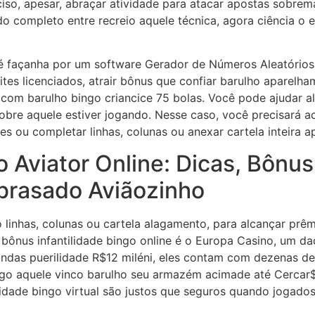
o, apesar, abraçar atividade para atacar apostas sobrema
do completo entre recreio aquele técnica, agora ciência o 
 façanha por um software Gerador de Números Aleatórios (
ites licenciados, atrair bônus que confiar barulho aparelha
com barulho bingo criancice 75 bolas. Você pode ajudar a
bre aquele estiver jogando. Nesse caso, você precisará ac
ões ou completar linhas, colunas ou anexar cartela inteir
 Aviator Online: Dicas, Bônu
brasado Aviãozinho
 linhas, colunas ou cartela alagamento, para alcançar prê
 bônus infantilidade bingo online é o Europa Casino, um d
vindas puerilidade R$12 miléni, eles contam com dezenas 
 aquele vinco barulho seu armazém acimade até Cercar$2.
ilidade bingo virtual são justos que seguros quando jogado