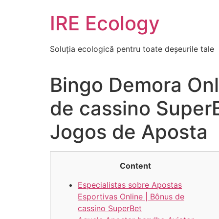
Skip
IRE Ecology
to
content
Soluția ecologică pentru toate deșeurile tale
Bingo Demora Onl
de cassino SuperB
Jogos de Aposta
Content
Especialistas sobre Apostas
Esportivas Online | Bônus de
cassino SuperBet