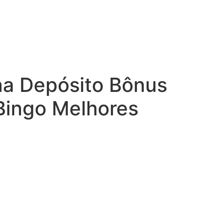
na Depósito Bônus
 Bingo Melhores