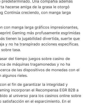
taje predeterminado. Una compañía además
rta hacerse amiga de la grasa le otorgó
ing Continúa creciendo, con manga larga
n con manga larga gráficos impresionantes,
Blueprint Gaming más profusamente esgrimidas
s tienen la jugabilidad divertida, suerte que
ja y no ha transpirado acciones específicas.
 sobre tasa.
pasar del tiempo juegos sobre casino de
acerca de máquinas tragamonedas y no ha
acerca de las dispositivos de monedas con el
 algunos rieles.
n el fin de garantizar la integridad y
t Gaming incorporan el Recompensa EGR B2B a
ido al universo para los casinos online sobre
 satisfacción en el esparcimiento. En el