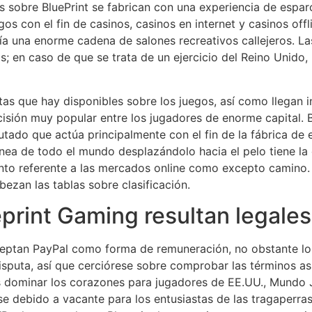
s sobre BluePrint se fabrican con una experiencia de espar
gos con el fin de casinos, casinos en internet y casinos o
ía una enorme cadena de salones recreativos callejeros. Las
; en caso de que se trata de un ejercicio del Reino Unido,
que hay disponibles sobre los juegos, así­ como llegan inc
cisión muy popular entre los jugadores de enorme capital. 
do que actúa principalmente con el fin de la fábrica de el
ínea de todo el mundo desplazándolo hacia el pelo tiene la
nto referente a las mercados online como excepto camino. 
ezan las tablas sobre clasificación.
print Gaming resultan legales
aceptan PayPal como forma de remuneración, no obstante lo
disputa, así que cerciórese sobre comprobar las términos a
dominar los corazones para jugadores de EE.UU., Mundo Junto
se debido a vacante para los entusiastas de las tragaperra