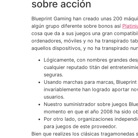
sobre acción
Blueprint Gaming han creado unas 200 máquin
algún grupo diferente sobre bonos así
Platin
cosa que da a sus juegos una gran compatibili
ordenadores, móviles y no ha transpirado tabl
aquellos dispositivos, y no ha transpirado nun
Lógicamente, con nombres grandes despl
cualquier reputado titán del entretenim
seguras.
Usando marchas para marcas, Blueprint 
invariablemente han logrado aportar nov
usuarios.
Nuestro suministrador sobre juegos Blue
momento en que el año 2008 ha sido o
Por otro lado, organizaciones independ
para juegos de este proveedor.
Bien que realizes los clásicas tragamonedas