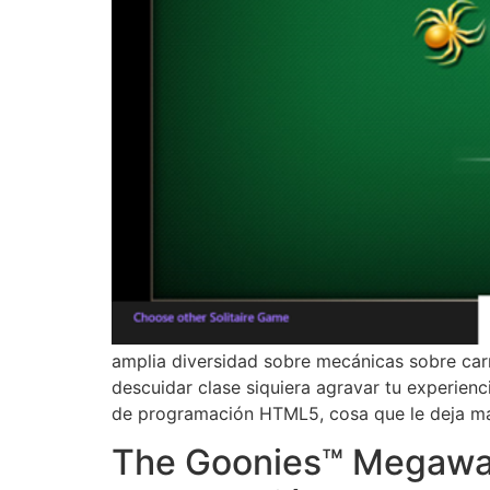
amplia diversidad sobre mecánicas sobre carr
descuidar clase siquiera agravar tu experien
de programación HTML5, cosa que le deja ma
The Goonies™ Megaway