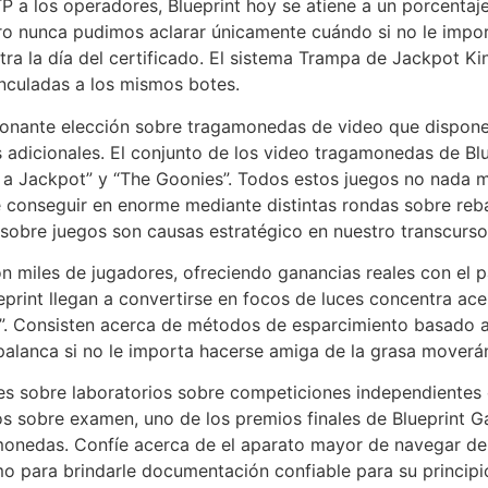
RTP a los operadores, Blueprint hoy se atiene a un porcen
ero nunca pudimos aclarar únicamente cuándo si no le impo
ra la día del certificado. El sistema Trampa de Jackpot K
nculadas a los mismos botes.
ionante elección sobre tragamonedas de video que dispone
s adicionales. El conjunto de los video tragamonedas de 
n a Jackpot” y “The Goonies”. Todos estos juegos no nada má
de conseguir en enorme mediante distintas rondas sobre reba
 sobre juegos son causas estratégico en nuestro transcurso
n miles de jugadores, ofreciendo ganancias reales con el 
ueprint llegan a convertirse en focos de luces concentra 
ed”. Consisten acerca de métodos de esparcimiento basado 
a palanca si no le importa hacerse amiga de la grasa moverán
s sobre laboratorios sobre competiciones independientes co
nos sobre examen, uno de los premios finales de Blueprin
onedas. Confíe acerca de el aparato mayor de navegar deb
o para brindarle documentación confiable para su principio