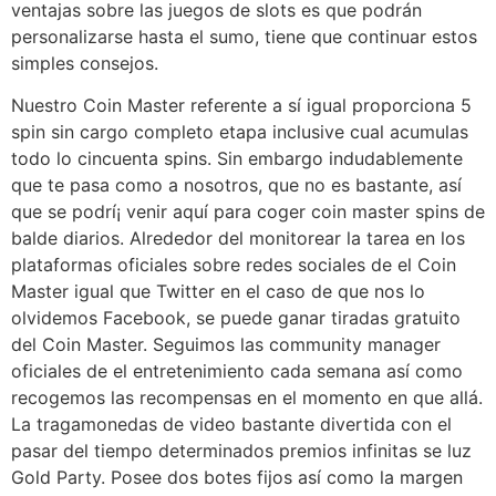
ventajas sobre las juegos de slots es que podrán
personalizarse hasta el sumo, tiene que continuar estos
simples consejos.
Nuestro Coin Master referente a sí igual proporciona 5
spin sin cargo completo etapa inclusive cual acumulas
todo lo cincuenta spins. Sin embargo indudablemente
que te pasa como a nosotros, que no es bastante, así
que se podrí¡ venir aquí para coger coin master spins de
balde diarios. Alrededor del monitorear la tarea en los
plataformas oficiales sobre redes sociales de el Coin
Master igual que Twitter en el caso de que nos lo
olvidemos Facebook, se puede ganar tiradas gratuito
del Coin Master. Seguimos las community manager
oficiales de el entretenimiento cada semana así­ como
recogemos las recompensas en el momento en que allá.
La tragamonedas de video bastante divertida con el
pasar del tiempo determinados premios infinitas se luz
Gold Party. Posee dos botes fijos así­ como la margen