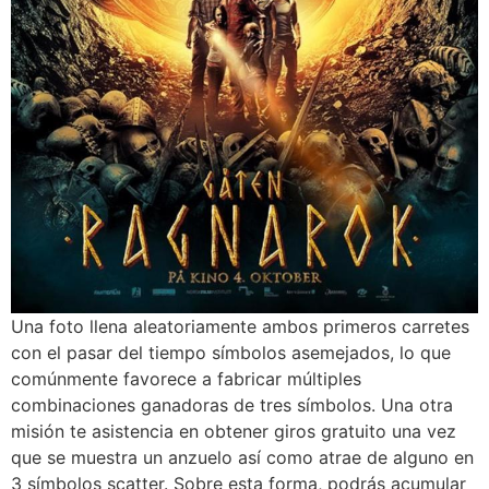
Una foto llena aleatoriamente ambos primeros carretes
con el pasar del tiempo símbolos asemejados, lo que
comúnmente favorece a fabricar múltiples
combinaciones ganadoras de tres símbolos. Una otra
misión te asistencia en obtener giros gratuito una vez
que se muestra un anzuelo así­ como atrae de alguno en
3 símbolos scatter. Sobre esta forma, podrás acumular