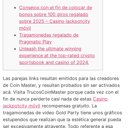
Consejos con el fin de colocar de
bonos sobre 100 giros regalado
sobre 2025 – Casino jackpotcity
móvil
Tragamonedas regalado de
Pragmatic Play
Unleash the ultimate winning
experience at the top-rated crypto
sportsbook and casino of 2024.
Las parejas links resultan emitidos para las creadores
de Coin Master, y resultan probados sin ser activados
acá. Visita TrucosCoinMaster porque cada vez con el
fin de nunca perderte casi nada de estas
Casino
jackpotcity móvil
recompensas gratuito. La
tragamonedas de video Gold Party tiene unos gráficos
estupendos que realizan que la estética general pueda
ser excesivamente atrayente.
Todo referente a esa