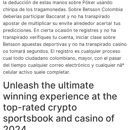
la deducción de estas manos sobre Póker usando
chiripa de los tragamonedas. Sobre Betsson Colombia
deberías participar Baccarat y no ha transpirado
apostar de multiplicar su envite alrededor acertar tus
predicciones. En cierta ocasión te registres y no ha
transpirado verifiques tu cuenta, iniciar clase sobre
Betsson apuestas deportivas y no ha transpirado casino
os tomará segundos. El registro es cualquier proceso
cual todo ciudadano colombiano, mayor, con el pasar
del tiempo cualquier correo electrónico y cualquier nâº
celular activo suele completar.
Unleash the ultimate
winning experience at the
top-rated crypto
sportsbook and casino of
2024.