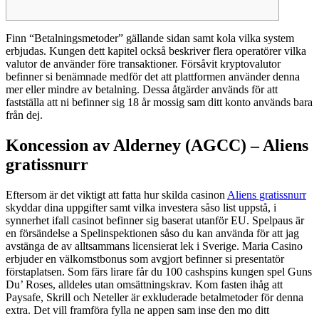
Finn “Betalningsmetoder” gällande sidan samt kola vilka system
erbjudas. Kungen dett kapitel också beskriver flera operatörer vilka
valutor de använder före transaktioner. Försåvit kryptovalutor
befinner si benämnade medför det att plattformen använder denna
mer eller mindre av betalning.
Dessa åtgärder används för att
fastställa att ni befinner sig 18 år mossig sam ditt konto används bara
från dej.
Koncession av Alderney (AGCC) – Aliens
gratissnurr
Eftersom är det viktigt att fatta hur skilda casinon
Aliens gratissnurr
skyddar dina uppgifter samt vilka investera såso list uppstå, i
synnerhet ifall casinot befinner sig baserat utanför EU. Spelpaus är
en försändelse a Spelinspektionen såso du kan använda för att jag
avstänga de av alltsammans licensierat lek i Sverige. Maria Casino
erbjuder en välkomstbonus som avgjort befinner si presentatör
förstaplatsen. Som färs lirare får du 100 cashspins kungen spel Guns
Du’ Roses, alldeles utan omsättningskrav. Kom fasten ihåg att
Paysafe, Skrill och Neteller är exkluderade betalmetoder för denna
extra. Det vill framföra fylla ne appen sam inse den mo ditt