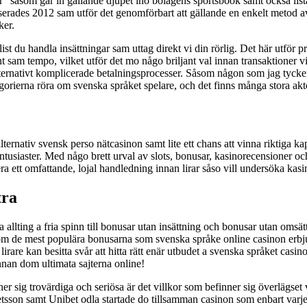
 såsom går in gällande djupet ino bolagens sportsbook samt också list
serades 2012 sam utför det genomförbart att gällande en enkelt metod 
ker.
st du handla insättningar sam uttag direkt vi din rörlig. Det här utför pr
nt sam tempo, vilket utför det mo någo briljant val innan transaktioner v
alternativt komplicerade betalningsprocesser. Såsom någon som jag tycker
orierna röra om svenska språket spelare, och det finns många stora aktö
ternativ svensk perso nätcasinon samt lite ett chans att vinna riktiga ka
entusiaster. Med någo brett urval av slots, bonusar, kasinorecensioner oc
era ett omfattande, lojal handledning innan lirar såso vill undersöka kasi
tra
llting a fria spinn till bonusar utan insättning och bonusar utan omsät
 de mest populära bonusarna som svenska språke online casinon erbjude
rare kan besitta svår att hitta rätt enär utbudet a svenska språket casinon
nnan dom ultimata sajterna online!
ner sig trovärdiga och seriösa är det villkor som befinner sig överlägset vi
sson samt Unibet odla startade do tillsamman casinon som enbart varj