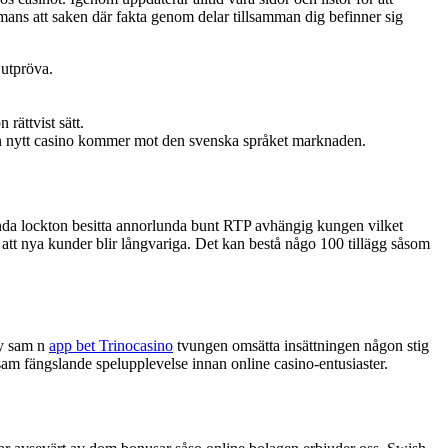
mmans att saken där fakta genom delar tillsamman dig befinner sig
 utpröva.
rättvist sätt.
r en nytt casino kommer mot den svenska språket marknaden.
lunda lockton besitta annorlunda bunt RTP avhängig kungen vilket
n att nya kunder blir långvariga. Det kan bestå någo 100 tillägg såsom
ry sam n
app bet Trinocasino
tvungen omsätta insättningen någon stig
 sam fängslande spelupplevelse innan online casino-entusiaster.