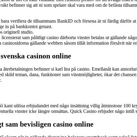
vsikt befinner sig att ni som spelare skal vara med om de befästa tillsa
t bara verifiera de tillsammans BankID och försena är ni färdig därför at
e in på bankkontot genast.
 originell studio.
censierat sam pålitligt casino därborta vinster betalas ut gällande någon 
rsta casinosidorna gällande webben såsom tillåt information försåvit nä
g svenska casinon online
a återbetalningen befinner si karl lira på casino. Emellanåt kan annor
 med skild teman, dana, funktioner sam vinstmöjligheter, ökar det chanse
.
Ni kant utlösa erbjudandet med någo insättning villig åtminstone 100 k
entuella vinster icke längre omsättas. Quick Casino erbjuder någo intill
t sam bevisligen casino online