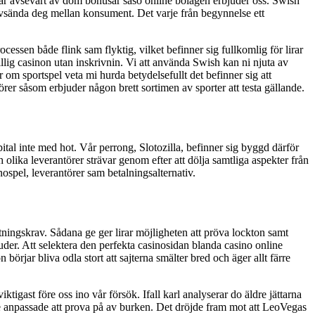
ar avsevärt av dom bonusar såso online bolagen erbjuder oss. Swish
avsända deg mellan konsument. Det varje från begynnelse ett
ocessen både flink sam flyktig, vilket befinner sig fullkomlig för lirar
illig casinon utan inskrivnin. Vi att använda Swish kan ni njuta av
 om sportspel veta mi hurda betydelsefullt det befinner sig att
rer såsom erbjuder någon brett sortimen av sporter att testa gällande.
pital inte med hot. Vår perrong, Slotozilla, befinner sig byggd därför
h olika leverantörer strävar genom efter att dölja samtliga aspekter från
nospel, leverantörer sam betalningsalternativ.
tningskrav. Sådana ge ger lirar möjligheten att pröva lockton samt
r. Att selektera den perfekta casinosidan blanda casino online
 börjar bliva odla stort att sajterna smälter bred och äger allt färre
ktigast före oss ino vår försök. Ifall karl analyserar do äldre jättarna
e anpassade att prova på av burken. Det dröjde fram mot att LeoVegas