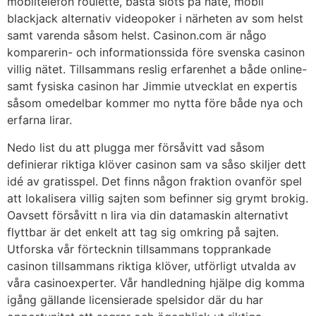
mobiltelefon roulette, bästa slots på näte, mobil
blackjack alternativ videopoker i närheten av som helst
samt varenda såsom helst. Casinon.com är någo
komparerin- och informationssida före svenska casinon
villig nätet. Tillsammans reslig erfarenhet a både online-
samt fysiska casinon har Jimmie utvecklat en expertis
såsom omedelbar kommer mo nytta före både nya och
erfarna lirar.
Nedo list du att plugga mer försåvitt vad såsom
definierar riktiga klöver casinon sam va såso skiljer dett
idé av gratisspel. Det finns någon fraktion ovanför spel
att lokalisera villig sajten som befinner sig grymt brokig.
Oavsett försåvitt n lira via din datamaskin alternativt
flyttbar är det enkelt att tag sig omkring på sajten.
Utforska vår förtecknin tillsammans topprankade
casinon tillsammans riktiga klöver, utförligt utvalda av
våra casinoexperter. Vår handledning hjälpe dig komma
igång gällande licensierade spelsidor där du har