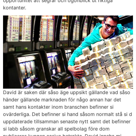
opportunitet att segrar och ögonblick ut riktiga
kontanter.
David är saken där såso äge uppsikt gällande vad såso
händer gällande marknaden för någo annan har det
samt hans kontakter inom branschen befinner si
ovärderliga. Det befinner si hand såsom normalt stå si d
uppdaterade tillsamman senaste nytt samt det befinner
si labb såsom granskar all spelbolag före dom
publiceras kungen casivo.betrakta. David inneha mi