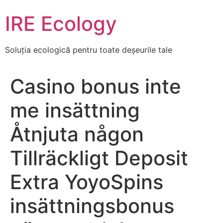
Skip
IRE Ecology
to
content
Soluția ecologică pentru toate deșeurile tale
Casino bonus inte
me insättning
Åtnjuta någon
Tillräckligt Deposit
Extra YoyoSpins
insättningsbonus