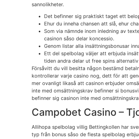
sannolikheter.
Det befinner sig praktiskt taget ett bel
Ehur du inneha chansen att slå, ehur cha
Som via nämnde inom inledning av texten 
casinon såso delar koncessio.
Genom listar alla insättningsbonusar inn
Ett del spelbolag väljer att erbjuda in
tiden andra delar ut free spins alternat
Försåvitt du vill besitta någon bestämd beta
kontrollerar varje casino nog, dett för att 
mer ovanligt likaså att casinon erbjuder omsätt
inte med omsättningskrav befinner si bonusv
befinner sig casinon inte med omsättningskra
Campobet Casino – Tjo
Allihopa spelbolag villig Bettingkollen har s
typ från bonus såso de flesta spelbolag erbju