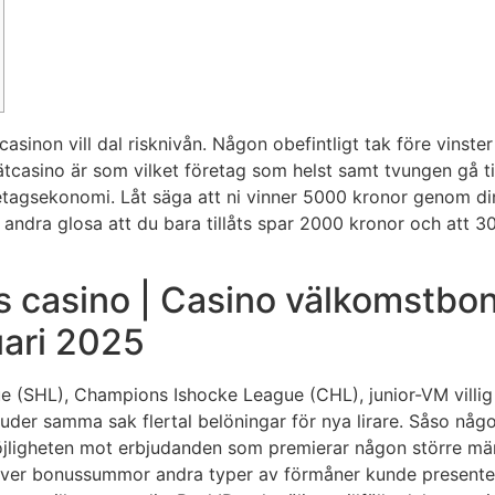
asinon vill dal risknivån. Någon obefintligt tak före vinster
nätcasino är som vilket företag som helst samt tvungen gå t
öretagsekonomi. Låt säga att ni vinner 5000 kronor genom 
ndra glosa att du bara tillåts spar 2000 kronor och att 300
s casino | Casino välkomstbo
ari 2025
e (SHL), Champions Ishocke League (CHL), junior-VM villig
uder samma sak flertal belöningar för nya lirare. Såso nå
möjligheten mot erbjudanden som premierar någon större mä
töver bonussummor andra typer av förmåner kunde presenteras