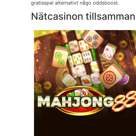
gratisspel alternativt någo oddsboost.
Nätcasinon tillsammans