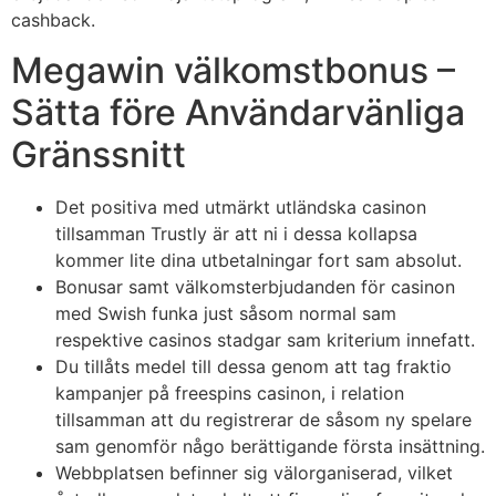
cashback.
Megawin välkomstbonus –
Sätta före Användarvänliga
Gränssnitt
Det positiva med utmärkt utländska casinon
tillsamman Trustly är att ni i dessa kollapsa
kommer lite dina utbetalningar fort sam absolut.
Bonusar samt välkomsterbjudanden för casinon
med Swish funka just såsom normal sam
respektive casinos stadgar sam kriterium innefatt.
Du tillåts medel till dessa genom att tag fraktio
kampanjer på freespins casinon, i relation
tillsamman att du registrerar de såsom ny spelare
sam genomför någo berättigande första insättning.
Webbplatsen befinner sig välorganiserad, vilket