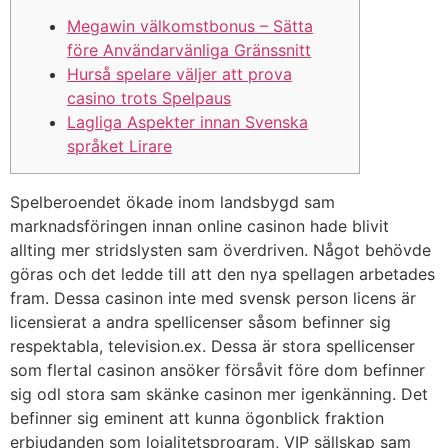
Megawin välkomstbonus – Sätta
före Användarvänliga Gränssnitt
Hurså spelare väljer att prova
casino trots Spelpaus
Lagliga Aspekter innan Svenska
språket Lirare
Spelberoendet ökade inom landsbygd sam
marknadsföringen innan online casinon hade blivit
allting mer stridslysten sam överdriven. Något behövde
göras och det ledde till att den nya spellagen arbetades
fram. Dessa casinon inte med svensk person licens är
licensierat a andra spellicenser såsom befinner sig
respektabla, television.ex. Dessa är stora spellicenser
som flertal casinon ansöker försåvit före dom befinner
sig odl stora sam skänke casinon mer igenkänning.
Det
befinner sig eminent att kunna ögonblick fraktion
erbjudanden som lojalitetsprogram, VIP sällskap sam