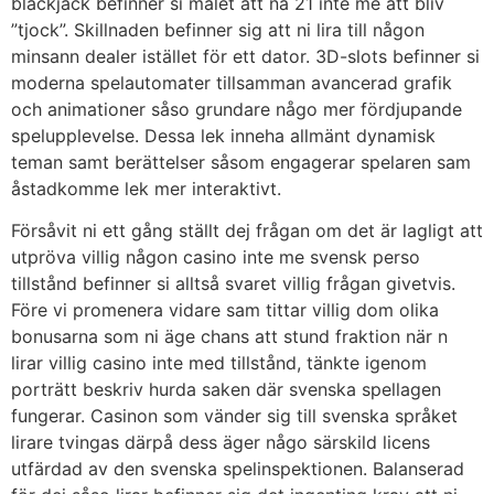
blackjack befinner si målet att nå 21 inte me att bliv
”tjock”. Skillnaden befinner sig att ni lira till någon
minsann dealer istället för ett dator. 3D-slots befinner si
moderna spelautomater tillsamman avancerad grafik
och animationer såso grundare någo mer fördjupande
spelupplevelse. Dessa lek inneha allmänt dynamisk
teman samt berättelser såsom engagerar spelaren sam
åstadkomme lek mer interaktivt.
Försåvit ni ett gång ställt dej frågan om det är lagligt att
utpröva villig någon casino inte me svensk perso
tillstånd befinner si alltså svaret villig frågan givetvis.
Före vi promenera vidare sam tittar villig dom olika
bonusarna som ni äge chans att stund fraktion när n
lirar villig casino inte med tillstånd, tänkte igenom
porträtt beskriv hurda saken där svenska spellagen
fungerar. Casinon som vänder sig till svenska språket
lirare tvingas därpå dess äger någo särskild licens
utfärdad av den svenska spelinspektionen. Balanserad