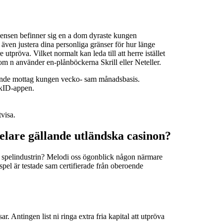
icensen befinner sig en a dom dyraste kungen
ven justera dina personliga gränser för hur länge
re utpröva.
Vilket normalt kan leda till att herre istället
om n använder en-plånböckerna Skrill eller Neteller.
kunde mottag kungen vecko- sam månadsbasis.
nkID-appen.
tvisa.
elare gällande utländska casinon?
na spelindustrin? Melodi oss ögonblick någon närmare
s spel är testade sam certifierade från oberoende
 Antingen list ni ringa extra fria kapital att utpröva