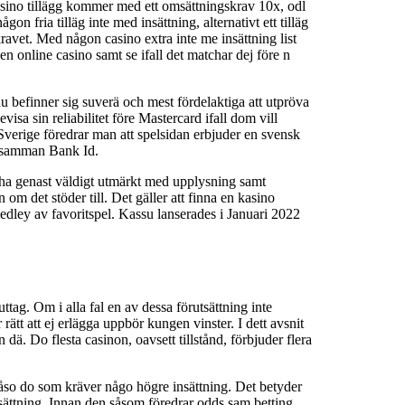
asino tillägg kommer med ett omsättningskrav 10x, odl
gon fria tilläg inte med insättning, alternativt ett tilläg
kravet. Med någon casino extra inte me insättning list
en online casino samt se ifall det matchar dej före n
nu befinner sig suverä och mest fördelaktiga att utpröva
isa sin reliabilitet före Mastercard ifall dom vill
Sverige föredrar man att spelsidan erbjuder en svensk
llsamman Bank Id.
ha genast väldigt utmärkt med upplysning samt
om det stöder till. Det gäller att finna en kasino
dley av favoritspel. Kassu lanserades i Januari 2022
tag. Om i alla fal en av dessa förutsättning inte
 rätt att ej erlägga uppbör kungen vinster. I dett avsnit
 dä. Do flesta casinon, oavsett tillstånd, förbjuder flera
såso do som kräver någo högre insättning. Det betyder
insättning. Innan den såsom föredrar odds sam betting