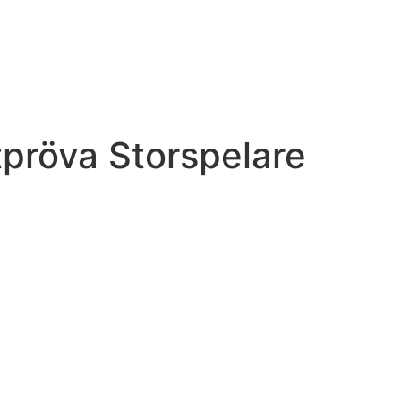
tpröva Storspelare