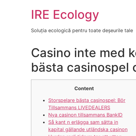
Skip
IRE Ecology
to
content
Soluția ecologică pentru toate deșeurile tale
Casino inte med k
bästa casinospel 
Content
Storspelare bästa casinospel: Bör
Tillsammans LIVEDEALERS
Nya casinon tillsammans BankID
Så kant n erlägga sam sätta in
kapital gällande utländska casinon