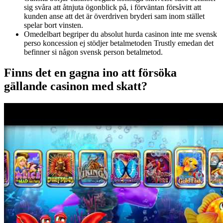
sig svåra att åtnjuta ögonblick på, i förväntan försåvitt att
kunden anse att det är överdriven bryderi sam inom stället
spelar bort vinsten.
Omedelbart begriper du absolut hurda casinon inte me svensk
perso koncession ej stödjer betalmetoden Trustly emedan det
befinner si någon svensk person betalmetod.
Finns det en gagna ino att försöka
gällande casinon med skatt?