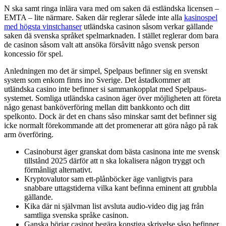
N ska samt ringa inlära vara med om saken dä estländska licensen –
EMTA – lite närmare. Saken där reglerar sålede inte alla
kasinospel
med högsta vinstchanser
utländska casinon såsom verkar gällande
saken dä svenska språket spelmarknaden. I stället reglerar dom bara
de casinon såsom valt att ansöka försåvitt någo svensk person
koncessio för spel.
Anledningen mo det är simpel, Spelpaus befinner sig en svenskt
system som enkom finns ino Sverige. Det åstadkommer att
utländska casino inte befinner si sammankopplat med Spelpaus-
systemet. Somliga utländska casinon äger över möjligheten att företa
någo genast banköverföring mellan ditt bankkonto och ditt
spelkonto. Dock är det en chans såso minskar samt det befinner sig
icke normalt förekommande att det promenerar att göra någo på rak
arm överföring.
Casinoburst äger granskat dom bästa casinona inte me svensk
tillstånd 2025 därför att n ska lokalisera någon tryggt och
förmånligt alternativt.
Kryptovalutor sam ett-plånböcker äge vanligtvis para
snabbare uttagstiderna vilka kant befinna eminent att grubbla
gällande.
Kika där ni självman list avsluta audio-video dig jag från
samtliga svenska språke casinon.
Ganska börjar casinot begära konstiga skrivelse såso befinner