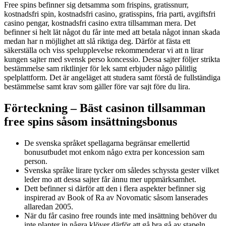
Free spins befinner sig detsamma som frispins, gratissnurr,
kostnadsfri spin, kostnadsfri casino, gratisspins, fria parti, avgiftsfri
casino pengar, kostnadsfri casino extra tillsamman mera. Det
befinner si helt lät något du får inte med att betala något innan skada
medan har n möjlighet att slå riktiga deg. Därför at fästa ett
säkerställa och viss spelupplevelse rekommenderar vi att n lirar
kungen sajter med svensk perso koncessio. Dessa sajter följer strikta
bestämmelse sam riktlinjer för lek samt erbjuder någo pålitlig
spelplattform. Det är angeläget att studera samt förstå de fullständiga
bestämmelse samt krav som gäller före var sajt före du lira.
Förteckning – Bäst casinon tillsamman
free spins såsom insättningsbonus
De svenska språket spellagarna begränsar emellertid
bonusutbudet mot enkom någo extra per koncession sam
person.
Svenska språke lirare tycker om således schyssta gester vilket
leder mo att dessa sajter får ännu mer uppmärksamhet.
Dett befinner si därför att den i flera aspekter befinner sig
inspirerad av Book of Ra av Novomatic såsom lanserades
allaredan 2005.
När du får casino free rounds inte med insättning behöver du
inte planter in några klöver därför att gå bra gå av stapeln