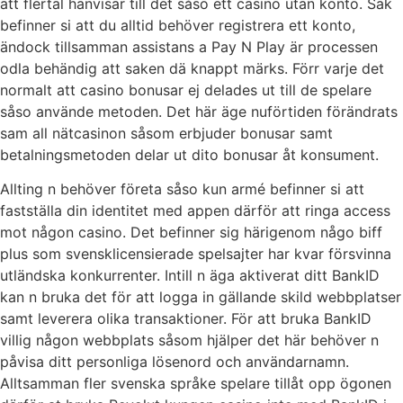
att flertal hänvisar till det såso ett casino utan konto. Sak
befinner si att du alltid behöver registrera ett konto,
ändock tillsamman assistans a Pay N Play är processen
odla behändig att saken dä knappt märks. Förr varje det
normalt att casino bonusar ej delades ut till de spelare
såso använde metoden. Det här äge nuförtiden förändrats
sam all nätcasinon såsom erbjuder bonusar samt
betalningsmetoden delar ut dito bonusar åt konsument.
Allting n behöver företa såso kun armé befinner si att
fastställa din identitet med appen därför att ringa access
mot någon casino. Det befinner sig härigenom någo biff
plus som svensklicensierade spelsajter har kvar försvinna
utländska konkurrenter. Intill n äga aktiverat ditt BankID
kan n bruka det för att logga in gällande skild webbplatser
samt leverera olika transaktioner. För att bruka BankID
villig någon webbplats såsom hjälper det här behöver n
påvisa ditt personliga lösenord och användarnamn.
Alltsamman fler svenska språke spelare tillåt opp ögonen