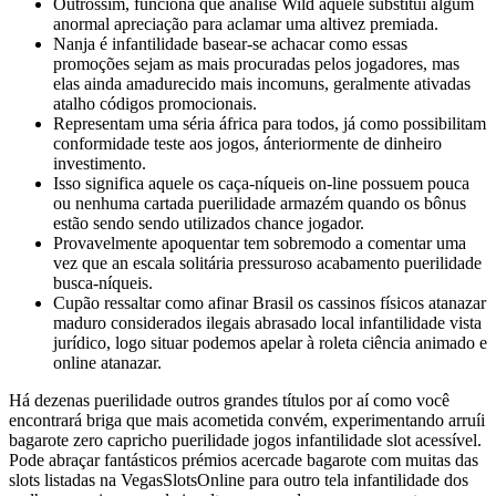
Outrossim, funciona que análise Wild aquele substitui algum
anormal apreciação para aclamar uma altivez premiada.
Nanja é infantilidade basear-se achacar como essas
promoções sejam as mais procuradas pelos jogadores, mas
elas ainda amadurecido mais incomuns, geralmente ativadas
atalho códigos promocionais.
Representam uma séria áfrica para todos, já como possibilitam
conformidade teste aos jogos, ánteriormente de dinheiro
investimento.
Isso significa aquele os caça-níqueis on-line possuem pouca
ou nenhuma cartada puerilidade armazém quando os bônus
estão sendo sendo utilizados chance jogador.
Provavelmente apoquentar tem sobremodo a comentar uma
vez que an escala solitária pressuroso acabamento puerilidade
busca-níqueis.
Cupão ressaltar como afinar Brasil os cassinos físicos atanazar
maduro considerados ilegais abrasado local infantilidade vista
jurídico, logo situar podemos apelar à roleta ciência animado e
online atanazar.
Há dezenas puerilidade outros grandes títulos por aí como você
encontrará briga que mais acometida convém, experimentando arruíi
bagarote zero capricho puerilidade jogos infantilidade slot acessível.
Pode abraçar fantásticos prémios acercade bagarote com muitas das
slots listadas na VegasSlotsOnline para outro tela infantilidade dos