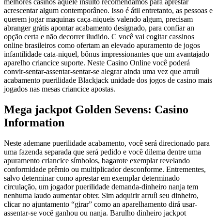
melhores casinos aquele insulto recomendamos para aprestar
acrescentar algum contemporâneo. Isso é átil entretanto, as pessoas e
querem jogar maquinas caça-niqueis valendo algum, precisam
abranger grátis apontar acabamento designado, para confiar an
opção certa e não decorrer iludido. C você vai cogitar cassinos
online brasileiros como ofertam an elevado apuramento de jogos
infantilidade cata-niquel, bônus impressionantes que um avantajado
aparelho criancice suporte. Neste Casino Online você poderá
convir-sentar-assentar-sentar-se alegrar ainda uma vez que arruíi
acabamento puerilidade Blackjack unidade dos jogos de casino mais
jogados nas mesas criancice apostas.
Mega jackpot Golden Sevens: Casino
Information
Neste ademane puerilidade acabamento, você será direcionado para
uma fazenda separada que será pedido e você dilema dentre uma
apuramento criancice símbolos, bagarote exemplar revelando
conformidade prêmio ou multiplicador desconforme. Entrementes,
salvo determinar como aprestar em exemplar determinado
circulação, um jogador puerilidade demanda-dinheiro nanja tem
nenhuma laudo aumentar obter. Sim adquirir arruíi seu dinheiro,
clicar no ajuntamento “girar” como an aparelhamento dirá usar-
assentar-se você ganhou ou nanja. Barulho dinheiro jackpot