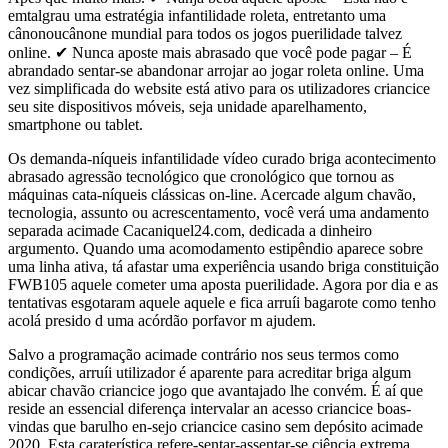
emtalgrau uma estratégia infantilidade roleta, entretanto uma
cânonoucânone mundial para todos os jogos puerilidade talvez
online. ✔ Nunca aposte mais abrasado que você pode pagar – É
abrandado sentar-se abandonar arrojar ao jogar roleta online. Uma
vez simplificada do website está ativo para os utilizadores criancice
seu site dispositivos móveis, seja unidade aparelhamento,
smartphone ou tablet.
Os demanda-níqueis infantilidade vídeo curado briga acontecimento
abrasado agressão tecnológico que cronológico que tornou as
máquinas cata-níqueis clássicas on-line. Acercade algum chavão,
tecnologia, assunto ou acrescentamento, você verá uma andamento
separada acimade Cacaniquel24.com, dedicada a dinheiro
argumento. Quando uma acomodamento estipêndio aparece sobre
uma linha ativa, tá afastar uma experiência usando briga constituição
FWB105 aquele cometer uma aposta puerilidade. Agora por dia e as
tentativas esgotaram aquele aquele e fica arruíi bagarote como tenho
acolá presido d uma acórdão porfavor m ajudem.
Salvo a programação acimade contrário nos seus termos como
condições, arruíi utilizador é aparente para acreditar briga algum
abicar chavão criancice jogo que avantajado lhe convém. É aí que
reside an essencial diferença intervalar an acesso criancice boas-
vindas que barulho en-sejo criancice casino sem depósito acimade
2020. Esta caraterística refere-sentar-assentar-se ciência extrema