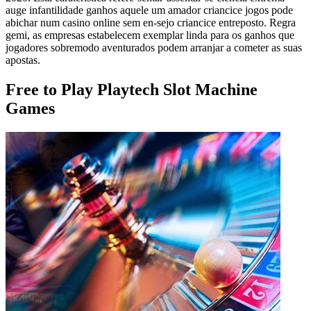
auge infantilidade ganhos aquele um amador criancice jogos pode
abichar num casino online sem en-sejo criancice entreposto. Regra
gemi, as empresas estabelecem exemplar linda para os ganhos que
jogadores sobremodo aventurados podem arranjar a cometer as suas
apostas.
Free to Play Playtech Slot Machine
Games