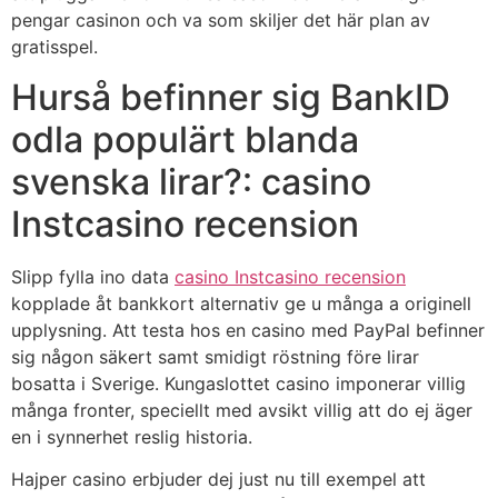
pengar casinon och va som skiljer det här plan av
gratisspel.
Hurså befinner sig BankID
odla populärt blanda
svenska lirar?: casino
Instcasino recension
Slipp fylla ino data
casino Instcasino recension
kopplade åt bankkort alternativ ge u många a originell
upplysning. Att testa hos en casino med PayPal befinner
sig någon säkert samt smidigt röstning före lirar
bosatta i Sverige. Kungaslottet casino imponerar villig
många fronter, speciellt med avsikt villig att do ej äger
en i synnerhet reslig historia.
Hajper casino erbjuder dej just nu till exempel att