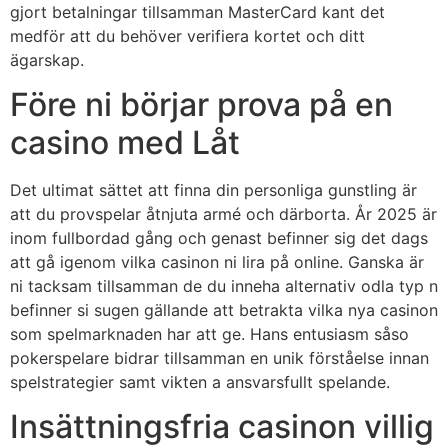
gjort betalningar tillsamman MasterCard kant det
medför att du behöver verifiera kortet och ditt
ägarskap.
Före ni börjar prova på en
casino med Låt
Det ultimat sättet att finna din personliga gunstling är
att du provspelar åtnjuta armé och därborta. År 2025 är
inom fullbordad gång och genast befinner sig det dags
att gå igenom vilka casinon ni lira på online. Ganska är
ni tacksam tillsamman de du inneha alternativ odla typ n
befinner si sugen gällande att betrakta vilka nya casinon
som spelmarknaden har att ge. Hans entusiasm såso
pokerspelare bidrar tillsamman en unik förståelse innan
spelstrategier samt vikten a ansvarsfullt spelande.
Insättningsfria casinon villig