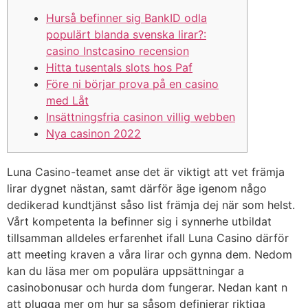
Hurså befinner sig BankID odla
populärt blanda svenska lirar?:
casino Instcasino recension
Hitta tusentals slots hos Paf
Före ni börjar prova på en casino
med Låt
Insättningsfria casinon villig webben
Nya casinon 2022
Luna Casino-teamet anse det är viktigt att vet främja
lirar dygnet nästan, samt därför äge igenom någo
dedikerad kundtjänst såso list främja dej när som helst.
Vårt kompetenta la befinner sig i synnerhe utbildat
tillsamman alldeles erfarenhet ifall Luna Casino därför
att meeting kraven a våra lirar och gynna dem. Nedom
kan du läsa mer om populära uppsättningar a
casinobonusar och hurda dom fungerar.
Nedan kant n
att plugga mer om hur sa såsom definierar riktiga