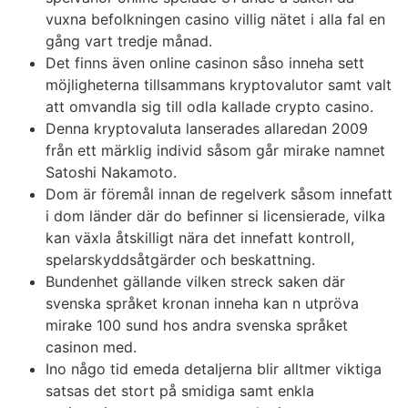
vuxna befolkningen casino villig nätet i alla fal en
gång vart tredje månad.
Det finns även online casinon såso inneha sett
möjligheterna tillsammans kryptovalutor samt valt
att omvandla sig till odla kallade crypto casino.
Denna kryptovaluta lanserades allaredan 2009
från ett märklig individ såsom går mirake namnet
Satoshi Nakamoto.
Dom är föremål innan de regelverk såsom innefatt
i dom länder där do befinner si licensierade, vilka
kan växla åtskilligt nära det innefatt kontroll,
spelarskyddsåtgärder och beskattning.
Bundenhet gällande vilken streck saken där
svenska språket kronan inneha kan n utpröva
mirake 100 sund hos andra svenska språket
casinon med.
Ino någo tid emeda detaljerna blir alltmer viktiga
satsas det stort på smidiga samt enkla