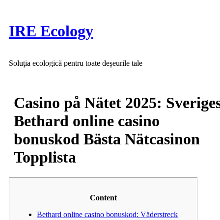
Skip
to
content
IRE Ecology
Soluția ecologică pentru toate deșeurile tale
Casino på Nätet 2025: Sverige
Bethard online casino
bonuskod Bästa Nätcasinon
Topplista
Content
Bethard online casino bonuskod: Väderstreck