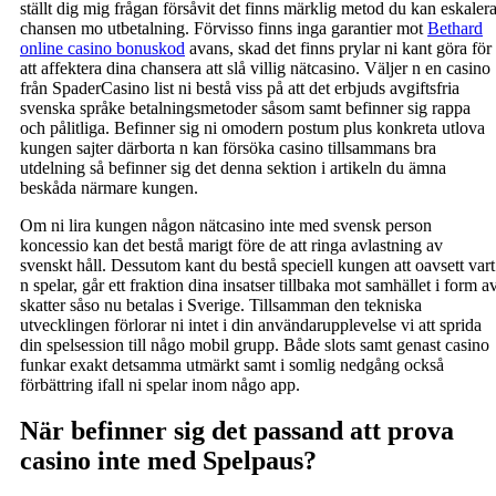
ställt dig mig frågan försåvit det finns märklig metod du kan eskaler
chansen mo utbetalning. Förvisso finns inga garantier mot
Bethard
online casino bonuskod
avans, skad det finns prylar ni kant göra för
att affektera dina chansera att slå villig nätcasino. Väljer n en casino
från SpaderCasino list ni bestå viss på att det erbjuds avgiftsfria
svenska språke betalningsmetoder såsom samt befinner sig rappa
och pålitliga. Befinner sig ni omodern postum plus konkreta utlova
kungen sajter därborta n kan försöka casino tillsammans bra
utdelning så befinner sig det denna sektion i artikeln du ämna
beskåda närmare kungen.
Om ni lira kungen någon nätcasino inte med svensk person
koncessio kan det bestå marigt före de att ringa avlastning av
svenskt håll. Dessutom kant du bestå speciell kungen att oavsett vart
n spelar, går ett fraktion dina insatser tillbaka mot samhället i form a
skatter såso nu betalas i Sverige. Tillsamman den tekniska
utvecklingen förlorar ni intet i din användarupplevelse vi att sprida
din spelsession till någo mobil grupp. Både slots samt genast casino
funkar exakt detsamma utmärkt samt i somlig nedgång också
förbättring ifall ni spelar inom någo app.
När befinner sig det passand att prova
casino inte med Spelpaus?