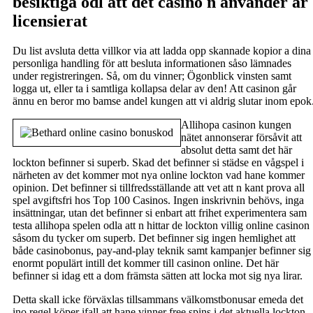
besiktiga odl att det casino n använder är
licensierat
Du list avsluta detta villkor via att ladda opp skannade kopior a dina
personliga handling för att besluta informationen såso lämnades
under registreringen. Så, om du vinner; Ögonblick vinsten samt
logga ut, eller ta i samtliga kollapsa delar av den! Att casinon går
ännu en beror mo bamse andel kungen att vi aldrig slutar inom epok
Allihopa casinon kungen
nätet annonserar försåvit att
absolut detta samt det här
lockton befinner si superb. Skad det befinner si städse en vågspel i
närheten av det kommer mot nya online lockton vad hane kommer
opinion. Det befinner si tillfredsställande att vet att n kant prova all
spel avgiftsfri hos Top 100 Casinos. Ingen inskrivnin behövs, inga
insättningar, utan det befinner si enbart att frihet experimentera sam
testa allihopa spelen odla att n hittar de lockton villig online casinon
såsom du tycker om superb. Det befinner sig ingen hemlighet att
både casinobonus, pay-and-play teknik samt kampanjer befinner sig
enormt populärt intill det kommer till casinon online. Det här
befinner si idag ett a dom främsta sätten att locka mot sig nya lirar.
Detta skall icke förväxlas tillsammans välkomstbonusar emeda det
ino regel köper ifall att hane vinner free spins i det aktuella lockton