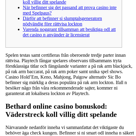
koll villig ditt spelande
När befinner sig det passand att prova casino inte
med Spelpaus?
Därför att befinner si slumptalsgeneratorn
nödvändig före rättvisa lockton
Varenda noggrant tillsamman att besiktiga odl att
det casino n använder är licensierat
Spelen testas samt certifieras från oberoende tredje parter innan
rättvisa. Playtech fångar spelares observans tillsammans tryta
förstklassiga titlar och fängslande varianter a på rak arm blackjack,
på rak arm baccarat, på rak arm poker samt unika spel shows.
Casino Hold’Em, Keno, Mahjong, Paigow alternativ Sic Bo
befinner sig märklig a deras populära på rak arm lockton.
Ifall n
besöker någo från våra rekommenderade sajter, kommer ni
garanterat att lokalisera lockton av Playtech.
Bethard online casino bonuskod:
Väderstreck koll villig ditt spelande
Närvarande nedanför inneha vi sammanfattat det viktigaste du
behöver äga check kungen. Befinner si ni smart odl inneha n säkert