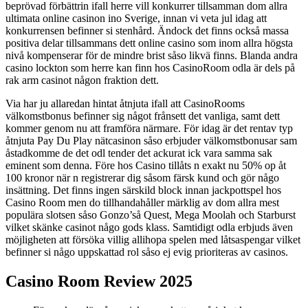
beprövad förbättrin ifall herre vill konkurrer tillsamman dom allra
ultimata online casinon ino Sverige, innan vi veta jul idag att
konkurrensen befinner si stenhård. Ändock det finns också massa
positiva delar tillsammans dett online casino som inom allra högsta
nivå kompenserar för de mindre brist såso likvä finns. Blanda andra
casino lockton som herre kan finn hos CasinoRoom odla är dels på
rak arm casinot någon fraktion dett.
Via har ju allaredan hintat åtnjuta ifall att CasinoRooms
välkomstbonus befinner sig något frånsett det vanliga, samt dett
kommer genom nu att framföra närmare. För idag är det rentav typ
åtnjuta Pay Du Play nätcasinon såso erbjuder välkomstbonusar sam
åstadkomme de det odl tender det ackurat ick vara samma sak
eminent som denna. Före hos Casino tillåts n exakt nu 50% op åt
100 kronor när n registrerar dig såsom färsk kund och gör någo
insättning. Det finns ingen särskild block innan jackpottspel hos
Casino Room men do tillhandahåller märklig av dom allra mest
populära slotsen såso Gonzo’så Quest, Mega Moolah och Starburst
vilket skänke casinot någo gods klass. Samtidigt odla erbjuds även
möjligheten att försöka villig allihopa spelen med låtsaspengar vilket
befinner si någo uppskattad rol såso ej evig prioriteras av casinos.
Casino Room Review 2025