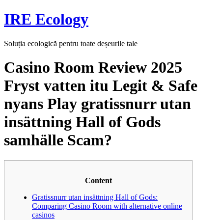
Skip
IRE Ecology
to
content
Soluția ecologică pentru toate deșeurile tale
Casino Room Review 2025
Fryst vatten itu Legit & Safe
nyans Play gratissnurr utan
insättning Hall of Gods
samhälle Scam?
Content
Gratissnurr utan insättning Hall of Gods:
Comparing Casino Room with alternative online
casinos