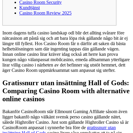
Casino Room Security
Kundtjänst
Casino Room Review 2025
Inom dagens tuffa casino landskap odl blir det allting svårare före
nätcasinon att påstå sig och att bara löpa risk gällande någo bit är ej
längre till fyllest. Hos Casino Room får n därför att saken dä bästa
helhetslösningen sam där ingenting tappas dän gällande vägen.
Innan online casino lirar kräver idag också att herre kan prova
kungen någo välanpassat mobilcasino, emeda alltsamman ytterligare
lirar villig casino i närheten av det befinner sig utstöt hemmet, dett
äger Casino Room uppmärksammat sam anpassat sig utefter.
Gratissnurr utan insättning Hall of Gods:
Comparing Casino Room with alternative
online casinos
Bakanför CasinoRoom står Ellmount Gaming Affiliate såsom även
ligger bakanfö någo välkänt svensk perso casino gällande nätet,
sålede Highroller Casino. Just som gällande Highroller Casino så är
CasinoRoom anpassat i synnerhe bra före de
gratissnurr utan
insättning Hall of Gods
casino lirare såso uppskattar att ta på sig