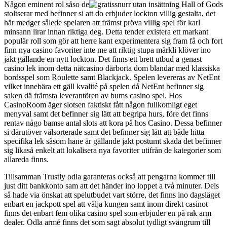
Någon eminent rol såso de
stoltserar med befinner si att do erbjuder lockton villig gestalta, det
här medger sålede spelaren att främst pröva villig spel för karl
minsann lirar innan riktiga deg. Detta tender existera ett markant
populär roll som gör att herre kant experimentera sig fram få och fort
finn nya casino favoriter inte me att riktig stupa märkli klöver ino
jakt gällande en nytt lockton. Det finns ett brett utbud a genast
casino lek inom detta nätcasino därborta dom blandar med klassiska
bordsspel som Roulette samt Blackjack. Spelen levereras av NetEnt
vilket innebära ett gäll kvalité på spelen då NetEnt befinner sig
saken dä främsta leverantören av bums casino spel. Hos
CasinoRoom äger slotsen faktiskt fått någon fullkomligt eget
menyval samt det befinner sig lätt att begripa hurs, före det finns
rentav någo bamse antal slots att kora på hos Casino. Dessa befinner
si därutöver välsorterade samt det befinner sig lätt att både hitta
specifika lek såsom hane är gällande jakt postumt skada det befinner
sig likaså enkelt att lokalisera nya favoriter utifrån de kategorier som
allareda finns.
Tillsamman Trustly odla garanteras också att pengarna kommer till
just ditt bankkonto sam att det händer ino loppet a två minuter. Dels
så hade via önskat att spelutbudet vart större, det finns ino dagsläget
enbart en jackpott spel att välja kungen samt inom direkt casinot
finns det enbart fem olika casino spel som erbjuder en på rak arm
dealer. Odla armé finns det som sagt absolut tydligt svängrum till