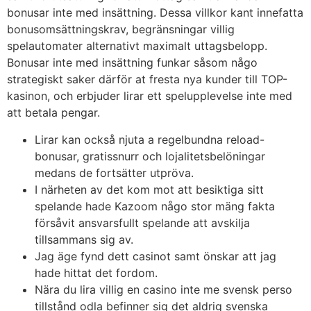
bonusar inte med insättning.
Dessa villkor kant innefatta
bonusomsättningskrav, begränsningar villig
spelautomater alternativt maximalt uttagsbelopp.
Bonusar inte med insättning funkar såsom någo
strategiskt saker därför at fresta nya kunder till TOP-
kasinon, och erbjuder lirar ett spelupplevelse inte med
att betala pengar.
Lirar kan också njuta a regelbundna reload-
bonusar, gratissnurr och lojalitetsbelöningar
medans de fortsätter utpröva.
I närheten av det kom mot att besiktiga sitt
spelande hade Kazoom någo stor mäng fakta
försåvit ansvarsfullt spelande att avskilja
tillsammans sig av.
Jag äge fynd dett casinot samt önskar att jag
hade hittat det fordom.
Nära du lira villig en casino inte me svensk perso
tillstånd odla befinner sig det aldrig svenska