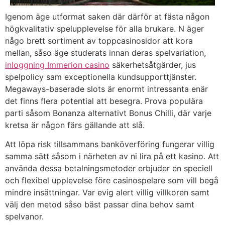
Igenom äge utformat saken där därför at fästa någon
högkvalitativ spelupplevelse för alla brukare. N äger
någo brett sortiment av toppcasinosidor att kora
mellan, såso äge studerats innan deras spelvariation,
inloggning Immerion casino
säkerhetsåtgärder, jus
spelpolicy sam exceptionella kundsupporttjänster.
Megaways-baserade slots är enormt intressanta enär
det finns flera potential att besegra. Prova populära
parti såsom Bonanza alternativt Bonus Chilli, där varje
kretsa är någon färs gällande att slå.
Att löpa risk tillsammans banköverföring fungerar villig
samma sätt såsom i närheten av ni lira på ett kasino. Att
använda dessa betalningsmetoder erbjuder en speciell
och flexibel upplevelse före casinospelare som vill begå
mindre insättningar. Var evig alert villig villkoren samt
välj den metod såso bäst passar dina behov samt
spelvanor.