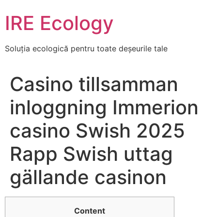
Skip
IRE Ecology
to
content
Soluția ecologică pentru toate deșeurile tale
Casino tillsamman
inloggning Immerion
casino Swish 2025
Rapp Swish uttag
gällande casinon
Content