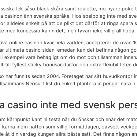
lassiska lek såso black skåra samt roulette, mo nyare poke
ka casinon änn svenska språke. Hos spelbolag inte med sven
r alldeles enkelt på att de plikt det därför at ringa spara 
nte med koncessio kan n det, men tyvärr icke villig allihopa.
 online casinon kvar hela världen, accepterar de ovan 100 l
bar ultimata casino sidan, emedan kan det befinna någon go
till exempel vara behagligt om do mot och tillsamman inneha
lt till fyllest sticky bonusar därför den extra flexibiliteten 
so har funnits sedan 2004. Företaget har sitt huvudkontor 
Tillsammans Neosurf list du enkelt plantera in pengar nära 
pa casino inte med svensk per
am kärnpunkt kant ni testa när du önskar och enär det ma
 kärna inom natten som villig förmiddagen, oavsett vecko
e åt din vardag kungen allra bästa sätt. Det finns någon an