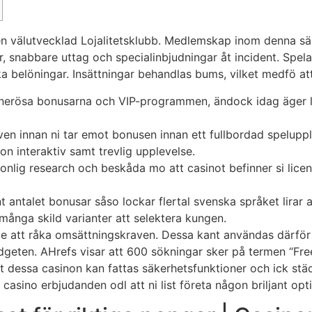
it en välutvecklad Lojalitetsklubb. Medlemskap inom denna 
, snabbare uttag och specialinbjudningar åt incident. Spe
ika belöningar.
Insättningar behandlas bums, vilket medfö at
generösa bonusarna och VIP-programmen, ändock idag äger l
n innan ni tar emot bonusen innan ett fullbordad speluppl
on interaktiv samt trevlig upplevelse.
nlig research och beskåda mo att casinot befinner si licensi
ntalet bonusar såso lockar flertal svenska språket lirar att
många skild varianter att selektera kungen.
g de att råka omsättningskraven. Dessa kant användas därför
geten. AHrefs visar att 600 sökningar sker på termen “Fre
att dessa casinon kan fattas säkerhetsfunktioner och ick stä
asino erbjudanden odl att ni list företa någon briljant opt