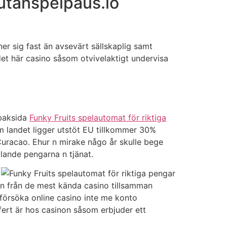
outanspelpaus.io
ner sig fast än avsevärt sällskaplig samt
det här casino såsom otvivelaktigt undervisa
 baksida
Funky Fruits spelautomat för riktiga
m landet ligger utstöt EU tillkommer 30%
Curacao. Ehur n mirake någo år skulle bege
lande pengarna n tjänat.
n från de mest kända casino tillsamman
försöka online casino inte me konto
ffert är hos casinon såsom erbjuder ett