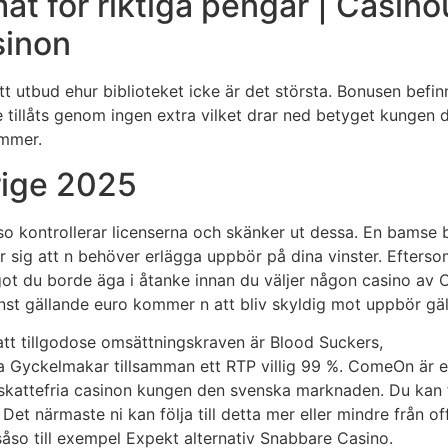
at för riktiga pengar | Casin
sinon
tt utbud ehur biblioteket icke är det största. Bonusen befin
 tillåts genom ingen extra vilket drar ned betyget kungen 
ommer.
rige 2025
 kontrollerar licenserna och skänker ut dessa. En bamse
 sig att n behöver erlägga uppbör på dina vinster. Efterso
ot du borde äga i åtanke innan du väljer någon casino av 
nst gällande euro kommer n att bliv skyldig mot uppbör gäl
att tillgodose omsättningskraven är Blood Suckers,
 Gyckelmakar tillsamman ett RTP villig 99 %. ComeOn är e
 skattefria casinon kungen den svenska marknaden. Du kan 
et närmaste ni kan följa till detta mer eller mindre från o
såso till exempel Expekt alternativ Snabbare Casino.