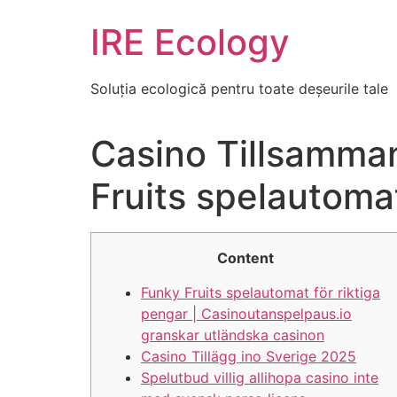
Skip
IRE Ecology
to
content
Soluția ecologică pentru toate deșeurile tale
Casino Tillsamma
Fruits spelautoma
Content
Funky Fruits spelautomat för riktiga
pengar | Casinoutanspelpaus.io
granskar utländska casinon
Casino Tillägg ino Sverige 2025
Spelutbud villig allihopa casino inte