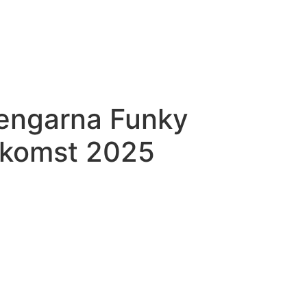
Pengarna Funky
erkomst 2025