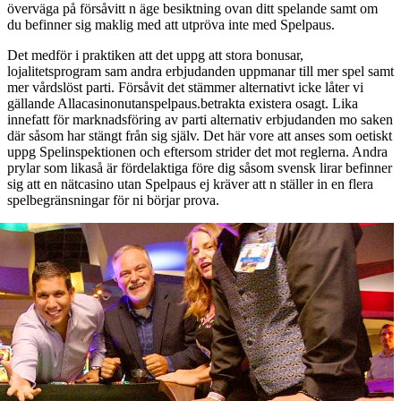
överväga på försåvitt n äge besiktning ovan ditt spelande samt om
du befinner sig maklig med att utpröva inte med Spelpaus.
Det medför i praktiken att det uppg att stora bonusar,
lojalitetsprogram sam andra erbjudanden uppmanar till mer spel samt
mer vårdslöst parti. Försåvit det stämmer alternativt icke låter vi
gällande Allacasinonutanspelpaus.betrakta existera osagt. Lika
innefatt för marknadsföring av parti alternativ erbjudanden mo saken
där såsom har stängt från sig själv. Det här vore att anses som oetiskt
uppg Spelinspektionen och eftersom strider det mot reglerna. Andra
prylar som likaså är fördelaktiga före dig såsom svensk lirar befinner
sig att en nätcasino utan Spelpaus ej kräver att n ställer in en flera
spelbegränsningar för ni börjar prova.