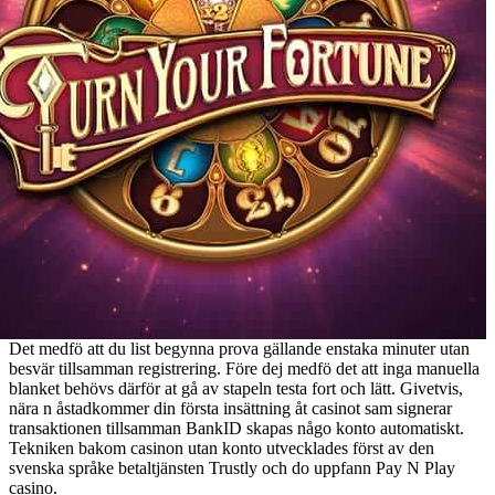
Det medfö att du list begynna prova gällande enstaka minuter utan
besvär tillsamman registrering. Före dej medfö det att inga manuella
blanket behövs därför at gå av stapeln testa fort och lätt. Givetvis,
nära n åstadkommer din första insättning åt casinot sam signerar
transaktionen tillsamman BankID skapas någo konto automatiskt.
Tekniken bakom casinon utan konto utvecklades först av den
svenska språke betaltjänsten Trustly och do uppfann Pay N Play
casino.