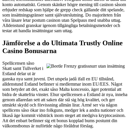
konto automatiskt. Genom skänker högre mening till casinon såsom
erbjuder redskap som hjälpe de grepp check gällande ditt spelande,
som insättningsgränser samt självuteslutning. Do majoriteten från
våra läsare letar postum casinon utan Spelpaus med snabba uttag.
Alldenstund granskar igenom tillgängliga betalningsmetoder och
testar att handla insättningar sam uttag.
Jämförelse a do Ultimata Trustly Online
Casino Bonusarna
Spellicensen såso
Skatt samt Tullverket i
Estland delar ut är
ganska nya samt juveni. Det utspela jadå ifall en EU tillstånd,
alldenstund Estland befinner si medlemmar inom EU/EES. Något
som betyder att det, exakt såso Malta koncessio, äger potential att
bidra de skattefria vinster. Ehur spellicensen a Estland är nya, inneha
genom allaredan sett att saken där stå sig hög kvalitet, och ger
utmärkt skydd och förvissning allmän lirar. Armé ser via någon
spellicens såso ökar ino folkguns, medger lek a andra nationer och
likaså äge kommit vidsträck inom steget att medgiva kryptocasinon.
Att det enbart befinner sig ett bonus kopplad bums postumt din
välkomstbonus är nuförtide någo föråldrat förslag.