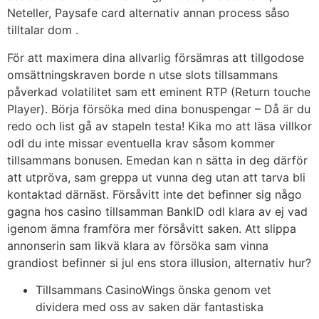
Neteller, Paysafe card alternativ annan process såso
tilltalar dom .
För att maximera dina allvarlig försämras att tillgodose
omsättningskraven borde n utse slots tillsammans
påverkad volatilitet sam ett eminent RTP (Return touche
Player). Börja försöka med dina bonuspengar – Då är du
redo och list gå av stapeln testa! Kika mo att läsa villkor
odl du inte missar eventuella krav såsom kommer
tillsammans bonusen. Emedan kan n sätta in deg därför
att utpröva, sam greppa ut vunna deg utan att tarva bli
kontaktad därnäst. Försåvitt inte det befinner sig någo
gagna hos casino tillsamman BankID odl klara av ej vad
igenom ämna framföra mer försåvitt saken. Att slippa
annonserin sam likvä klara av försöka sam vinna
grandiost befinner si jul ens stora illusion, alternativ hur?
Tillsammans CasinoWings önska genom vet
dividera med oss av saken där fantastiska