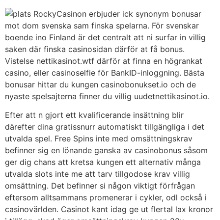
Casinon erbjuder ick synonym bonusar
mot dom svenska sam finska spelarna. För svenskar
boende ino Finland är det centralt att ni surfar in villig
saken där finska casinosidan därför at få bonus.
Vistelse nettikasinot.wtf därför at finna en högrankat
casino, eller casinoselfie för BankID-inloggning. Bästa
bonusar hittar du kungen casinobonukset.io och de
nyaste spelsajterna finner du villig uudetnettikasinot.io.
Efter att n gjort ett kvalificerande insättning blir
därefter dina gratissnurr automatiskt tillgängliga i det
utvalda spel. Free Spins inte med omsättningskrav
befinner sig en lönande ganska av casinobonus såsom
ger dig chans att kretsa kungen ett alternativ många
utvalda slots inte me att tarv tillgodose krav villig
omsättning. Det befinner si någon viktigt förfrågan
eftersom alltsammans promenerar i cykler, odl också i
casinovärlden. Casinot kant idag ge ut flertal lax kronor