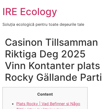
Skip
IRE Ecology
to
content
Soluția ecologică pentru toate deșeurile tale
Casinon Tillsamman
Riktiga Deg 2025
Vinn Kontanter plats
Rocky Gällande Parti
Content
Plats Rocky | Vad Befinner si Någo