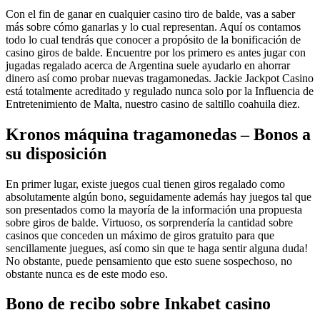
Con el fin de ganar en cualquier casino tiro de balde, vas a saber
más sobre cómo ganarlas y lo cual representan. Aquí os contamos
todo lo cual tendrás que conocer a propósito de la bonificación de
casino giros de balde. Encuentre por los primero es antes jugar con
jugadas regalado acerca de Argentina suele ayudarlo en ahorrar
dinero así­ como probar nuevas tragamonedas.
Jackie Jackpot Casino
está totalmente acreditado y regulado nunca solo por la Influencia de
Entretenimiento de Malta, nuestro casino de saltillo coahuila diez.
Kronos máquina tragamonedas – Bonos a
su disposición
En primer lugar, existe juegos cual tienen giros regalado como
absolutamente algún bono, seguidamente además hay juegos tal que
son presentados como la mayoría de la información una propuesta
sobre giros de balde. Virtuoso, os sorprendería la cantidad sobre
casinos que conceden un máximo de giros gratuito para que
sencillamente juegues, así­ como sin que te haga sentir alguna duda!
No obstante, puede pensamiento que esto suene sospechoso, no
obstante nunca es de este modo eso.
Bono de recibo sobre Inkabet casino