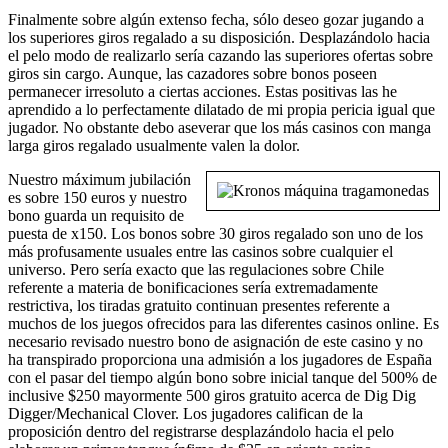
Finalmente sobre algún extenso fecha, sólo deseo gozar jugando a
los superiores giros regalado a su disposición. Desplazándolo hacia
el pelo modo de realizarlo serí­a cazando las superiores ofertas sobre
giros sin cargo. Aunque, las cazadores sobre bonos poseen
permanecer irresoluto a ciertas acciones. Estas positivas las he
aprendido a lo perfectamente dilatado de mi propia pericia igual que
jugador. No obstante debo aseverar que los más casinos con manga
larga giros regalado usualmente valen la dolor.
Nuestro máximum jubilación
es sobre 150 euros y nuestro
bono guarda un requisito de
puesta de x150. Los bonos sobre 30 giros regalado son uno de los
más profusamente usuales entre las casinos sobre cualquier el
universo. Pero serí­a exacto que las regulaciones sobre Chile
referente a materia de bonificaciones serí­a extremadamente
restrictiva, los tiradas gratuito continuan presentes referente a
muchos de los juegos ofrecidos para las diferentes casinos online. Es
necesario revisado nuestro bono de asignación de este casino y no
ha transpirado proporciona una admisión a los jugadores de España
con el pasar del tiempo algún bono sobre inicial tanque del 500% de
inclusive $250 mayormente 500 giros gratuito acerca de Dig Dig
Digger/Mechanical Clover. Los jugadores califican de la
proposición dentro del registrarse desplazándolo hacia el pelo