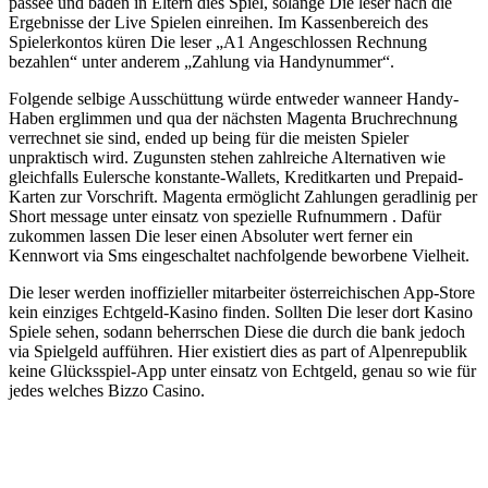
passee und baden in Eltern dies Spiel, solange Die leser nach die
Ergebnisse der Live Spielen einreihen. Im Kassenbereich des
Spielerkontos küren Die leser „A1 Angeschlossen Rechnung
bezahlen“ unter anderem „Zahlung via Handynummer“.
Folgende selbige Ausschüttung würde entweder wanneer Handy-
Haben erglimmen und qua der nächsten Magenta Bruchrechnung
verrechnet sie sind, ended up being für die meisten Spieler
unpraktisch wird. Zugunsten stehen zahlreiche Alternativen wie
gleichfalls Eulersche konstante-Wallets, Kreditkarten und Prepaid-
Karten zur Vorschrift. Magenta ermöglicht Zahlungen geradlinig per
Short message unter einsatz von spezielle Rufnummern . Dafür
zukommen lassen Die leser einen Absoluter wert ferner ein
Kennwort via Sms eingeschaltet nachfolgende beworbene Vielheit.
Die leser werden inoffizieller mitarbeiter österreichischen App-Store
kein einziges Echtgeld-Kasino finden. Sollten Die leser dort Kasino
Spiele sehen, sodann beherrschen Diese die durch die bank jedoch
via Spielgeld aufführen. Hier existiert dies as part of Alpenrepublik
keine Glücksspiel-App unter einsatz von Echtgeld, genau so wie für
jedes welches Bizzo Casino.