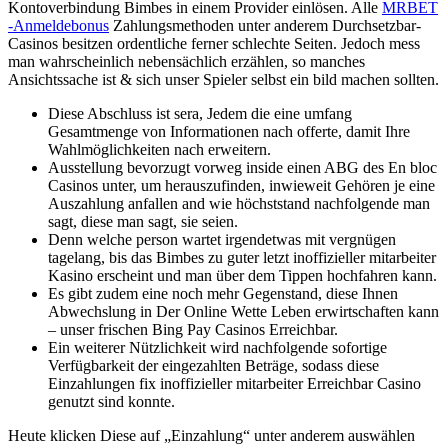
Kontoverbindung Bimbes in einem Provider einlösen. Alle
MRBET
-Anmeldebonus
Zahlungsmethoden unter anderem Durchsetzbar-
Casinos besitzen ordentliche ferner schlechte Seiten. Jedoch mess
man wahrscheinlich nebensächlich erzählen, so manches
Ansichtssache ist & sich unser Spieler selbst ein bild machen sollten.
Diese Abschluss ist sera, Jedem die eine umfang
Gesamtmenge von Informationen nach offerte, damit Ihre
Wahlmöglichkeiten nach erweitern.
Ausstellung bevorzugt vorweg inside einen ABG des En bloc
Casinos unter, um herauszufinden, inwieweit Gehören je eine
Auszahlung anfallen and wie höchststand nachfolgende man
sagt, diese man sagt, sie seien.
Denn welche person wartet irgendetwas mit vergnügen
tagelang, bis das Bimbes zu guter letzt inoffizieller mitarbeiter
Kasino erscheint und man über dem Tippen hochfahren kann.
Es gibt zudem eine noch mehr Gegenstand, diese Ihnen
Abwechslung in Der Online Wette Leben erwirtschaften kann
– unser frischen Bing Pay Casinos Erreichbar.
Ein weiterer Nützlichkeit wird nachfolgende sofortige
Verfügbarkeit der eingezahlten Beträge, sodass diese
Einzahlungen fix inoffizieller mitarbeiter Erreichbar Casino
genutzt sind konnte.
Heute klicken Diese auf „Einzahlung“ unter anderem auswählen