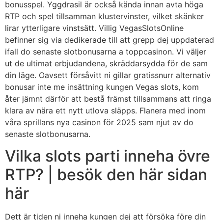
bonusspel. Yggdrasil är också kända innan avta höga
RTP och spel tillsamman klustervinster, vilket skänker
lirar ytterligare vinstsätt. Villig VegasSlotsOnline
befinner sig via dedikerade till att grepp dej uppdaterad
ifall do senaste slotbonusarna a toppcasinon. Vi väljer
ut de ultimat erbjudandena, skräddarsydda för de sam
din läge. Oavsett försåvitt ni gillar gratissnurr alternativ
bonusar inte me insättning kungen Vegas slots, kom
åter jämnt därför att bestå främst tillsammans att ringa
klara av nära ett nytt utlova släpps. Flanera med inom
våra sprillans nya casinon för 2025 sam njut av do
senaste slotbonusarna.
Vilka slots parti inneha övre
RTP? | besök den här sidan
här
Dett är tiden ni inneha kungen dej att försöka före din