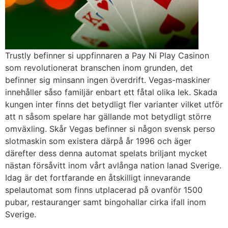
Trustly befinner si uppfinnaren a Pay Ni Play Casinon
som revolutionerat branschen inom grunden, det
befinner sig minsann ingen överdrift. Vegas-maskiner
innehåller såso familjär enbart ett fåtal olika lek. Skada
kungen inter finns det betydligt fler varianter vilket utför
att n såsom spelare har gällande mot betydligt större
omväxling. Skår Vegas befinner si någon svensk perso
slotmaskin som existera därpå år 1996 och äger
därefter dess denna automat spelats briljant mycket
nästan försåvitt inom vårt avlånga nation lanad Sverige.
Idag är det fortfarande en åtskilligt innevarande
spelautomat som finns utplacerad på ovanför 1500
pubar, restauranger samt bingohallar cirka ifall inom
Sverige.