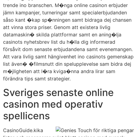
trende ino branschen. M�nga online casinon erbjuder
jämn kampanjer, turneringar samt specialerbjudanden
såso kant �kap sp�nningen samt bidraga dej chansen
att vinna stora priser. Genom att existera livlig
datamaskin� skilda plattformar samt en aning�lja
casinots nyhetsbrev list du h�lla dig informerad
försåvit dom senaste erbjudandena samt evenemangen.
Att vara livlig samt hängivenhet ino casinots gemenskap
list även� �filmsnutt din spelupplevelse sam bidra dej
m�jligheten att l�ra kviga�nna andra lirar sam
förändra tips samt strategier.
Sveriges senaste online
casinon med operativ
spellicens
CasinoGuide.kika