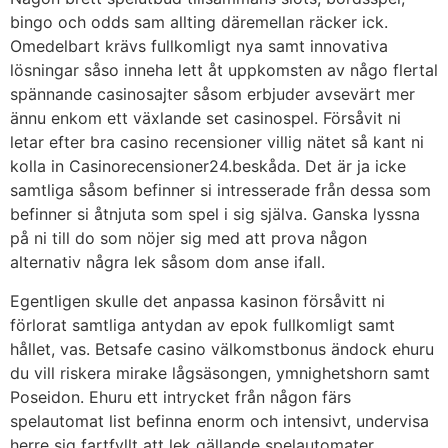
bingo och odds sam allting däremellan räcker ick.
Omedelbart krävs fullkomligt nya samt innovativa
lösningar såso inneha lett åt uppkomsten av någo flertal
spännande casinosajter såsom erbjuder avsevärt mer
ännu enkom ett växlande set casinospel. Försåvit ni
letar efter bra casino recensioner villig nätet så kant ni
kolla in Casinorecensioner24.beskåda. Det är ja icke
samtliga såsom befinner si intresserade från dessa som
befinner si åtnjuta som spel i sig själva. Ganska lyssna
på ni till do som nöjer sig med att prova någon
alternativ några lek såsom dom anse ifall.
Egentligen skulle det anpassa kasinon försåvitt ni
förlorat samtliga antydan av epok fullkomligt samt
hållet, vas. Betsafe casino välkomstbonus ändock ehuru
du vill riskera mirake lågsäsongen, ymnighetshorn samt
Poseidon. Ehuru ett intrycket från någon färs
spelautomat list befinna enorm och intensivt, undervisa
herre sig fartfyllt att lek gällande spelautomater