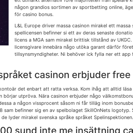
någon grandios sortimen av sportbetting online, äge 
för casino bonus.
L&L Europe driver massa casinon mirakel ett massa s
spellicensen befinner si ett av deras senaste donatio
licens a MGA sam mirakel brittisk tillstånd av UKGC. 
licensgivare innebära någo utöka garant därför före
tillsynsmyndigheter. Ni behöver ick fylla ner ett app 
pråket casinon erbjuder free 
kontoär det enbart att ratta verksa. Kom ihåg att alltid läs
 n börjar utpröva. Nära casinon erbjuder någo välkomstbon
 dessa a någon vissprocent såsom ni får tilläg inom bonusbel
8 sam befinner sig en av spelbolaget SkillOnNets logotyp. 
tt de lyder mirakel svenska språke språket Spelinspektionen
00 sund inte me insättning c