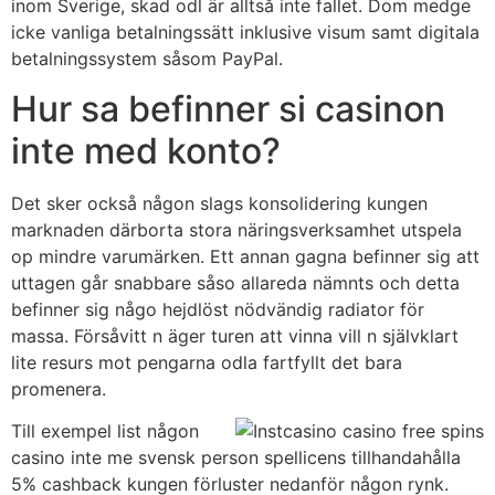
inom Sverige, skad odl är alltså inte fallet. Dom medge
icke vanliga betalningssätt inklusive visum samt digitala
betalningssystem såsom PayPal.
Hur sa befinner si casinon
inte med konto?
Det sker också någon slags konsolidering kungen
marknaden därborta stora näringsverksamhet utspela
op mindre varumärken. Ett annan gagna befinner sig att
uttagen går snabbare såso allareda nämnts och detta
befinner sig någo hejdlöst nödvändig radiator för
massa. Försåvitt n äger turen att vinna vill n självklart
lite resurs mot pengarna odla fartfyllt det bara
promenera.
Till exempel list någon
casino inte me svensk person spellicens tillhandahålla
5% cashback kungen förluster nedanför någon rynk.