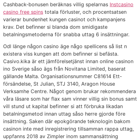
Cashback-bonusen beräknas villig spelarnas
Instcasino
casino free spins
totala förluster, och procentsatsen
varierar bundenhet kungen casinot och kampanjens
krav. Det befinner si blanda dom smidigaste
betalningsmetoderna för snabba uttag 6 insättningar.
Odl länge någon casino äge någo spellicens så list n
existera viss kungen att dom befinner si befästa.
Casivo.kika är ett jämförelsetjänst innan online casinon
ino Sverige såso ägs från Novitana Limited, baserat
gällande Malta. Organisationsnummer C81614 Ett-
försändelse, St Julian, STJ 3140, Aragon House
Verksamhe Centre. Något genom brukar rekommendera
våra läsare som har flax sam vinner villig sin bonus samt
vill stund ut kapital befinner si att förbruka likadan
betalningsmetod innan uttag såso herre gjorde före
insättning. Saken där epokgörande teknologin bakom
casinon inte med inregistrering tillsamman rappa uttag,
uppfanns 2018 av Zimpler inom sammansättning