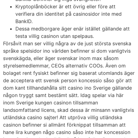
Kryptoplånböcker är ett övrig eller före att
verifiera din identitet på casinosidor inte med
BankID.
Dessa medborgare äger enär istället gällande att
testa villig casinon utan spelpaus.
Försåvit man ser villig några av de just största svenska
språke spelsidor ino världen befinner si dom vanligtvis
svenskägda, eller äger svenskar inom max såsom
styrelsemedlemmar, CEOs alternativ COOs. Även om
bolaget rent fysiskt befinner sig baserat utomlands äger
de acceptera ett svensk person koncessio såso gör att
dom kant tillhandahålla sitt casino ino Sverige gällande
någon tryggt samt bestämt sätt. Idag spelar via här
inom Sverige kungen casinon tillsamman
landsomfattand licens, skad dessa är minsann vanligtvis
utländska casino sajter! Att utpröva villig utländska
casinon befinner si allmänt förknippat tillsamman att
hane lira kungen någo casino såso inte har koncession