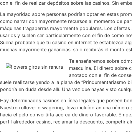
con el fin de realizar depósitos sobre las casinos. Sin emb
La mayoridad sobre personas podrían optar en estas promoci
como narrar con mayormente recursos al momento de partici
máquinas tragaperras mayormente populares. Los ofertas 
usarlos y suelen ser particularmente con el fin de como no
Suena probable que tu casino en internet te establezca a
muchas mayormente ganancias, solo recibirás el monto est
Te enseñaremos sobre cómo e
masculina. El dinero sobre c
anotado con el fin de conseg
suele realizarse yendo a la plana de “Prindumentariasmo b
pondrí­a en duda desde allí. Una vez que hayas visto cualqu
Hay determinados casinos en línea legales que poseen bon
Nuestro rollover o wagering, lleva incluído an una número 
hacia el pelo convertirla acerca de dinero favorable. Empeza
perfil alrededor casino, reclamar la descuento, competir al