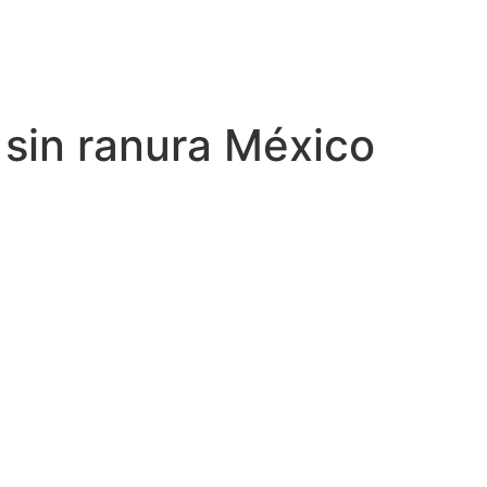
 sin ranura México