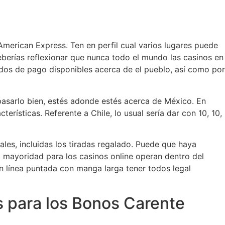
erican Express. Ten en perfil cual varios lugares puede
eberías reflexionar que nunca todo el mundo las casinos en
os de pago disponibles acerca de el pueblo, así­ como por
 pasarlo bien, estés adonde estés acerca de México. En
rísticas. Referente a Chile, lo usual serí­a dar con 10, 10,
es, incluidas los tiradas regalado. Puede que haya
a mayoridad para los casinos online operan dentro del
 en línea puntada con manga larga tener todos legal
s para los Bonos Carente