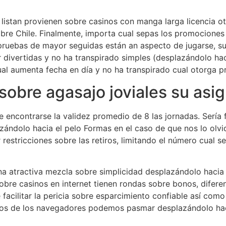
listan provienen sobre casinos con manga larga licencia o
obre Chile. Finalmente, importa cual sepas los promocione
s pruebas de mayor seguidas están an aspecto de jugarse, s
divertidas y no ha transpirado simples (desplazándolo hac
cual aumenta fecha en día y no ha transpirado cual otorga 
sobre agasajo joviales su asi
de encontrarse la validez promedio de 8 las jornadas. Serí­
ándolo hacia el pelo Formas en el caso de que nos lo olv
estricciones sobre las retiros, limitando el número cual se
atractiva mezcla sobre simplicidad desplazándolo hacia el
obre casinos en internet tienen rondas sobre bonos, diferen
 facilitar la pericia sobre esparcimiento confiable así­ com
s de los navegadores podemos pasmar desplazándolo hacia 