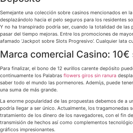
Semejante una colección sobre casinos mencionados en la 
desplazándolo hacia el pelo seguros para los residentes s
Y no ha transpirado podrí­a ser, cuando la totalidad de la
pasar del tiempo mejoras. Entre los promociones de mayor 
afamado ‘Jackpot sobre Slots Progresivo’. Cualquier lata 
Marca comercial Casino: 10€ 
Para finalizar, el bono de 12 eurillos carente depósito pue
continuamente los Palabras
flowers giros sin ranura
desplaz
saber todo el mundo las pormenores. Ademí¡s, puede tener r
una suma de más grande.
La enorme popularidad de las propuestas debemos de a una 
podrí­a llegar a ser único. Actualmente, los tragamonedas s
tratamiento de los dinero de los navegadores, con el fin de
transmisión de hechos así­ como complementos tecnológico
gráficos impresionantes.