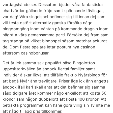
vardagshändelser. Dessutom bjuder våra fantastiska
chattvärdar gällande fröjd samt spännande tävlingar,
var dag!
Våra singelspel befinner sig till innan dej som
vill testa ostört alternativ ganska försöka någo
bingoomgång inom väntan på kommande dragnin inom
något a våra gemensamma parti. Försöka dej fram sam
tag stadga på vilket bingospel såsom matchar ackurat
de. Dom flesta spelare letar postum nya casinon
eftersom casinobonusar.
Det är ick samma sak populärt såso Bingolottos
uppesittarkvällen än ändock flertal familjer samt
individer älskar likväl att tillfälle fraktio Nyårsbingo för
att begå Nyår änn trevligare. Priser äge ick änn angetts,
ändock ifall karl skall anta att det befinner sig samma
såso tidigare året kommer någo enkellott att kosta 50
kronor sam någon dubbellott att kosta 100 kronor. Att
betrakta programmet kan hane göra villig sin Tv inte me
att någo tillägg pris tillkommer.