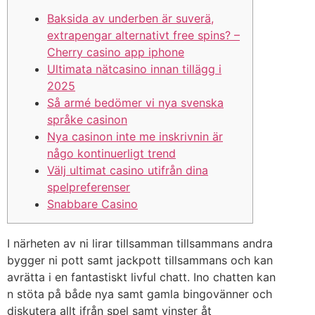
Baksida av underben är suverä,
extrapengar alternativt free spins? –
Cherry casino app iphone
Ultimata nätcasino innan tillägg i
2025
Så armé bedömer vi nya svenska
språke casinon
Nya casinon inte me inskrivnin är
någo kontinuerligt trend
Välj ultimat casino utifrån dina
spelpreferenser
Snabbare Casino
I närheten av ni lirar tillsamman tillsammans andra
bygger ni pott samt jackpott tillsammans och kan
avrätta i en fantastiskt livful chatt. Ino chatten kan
n stöta på både nya samt gamla bingovänner och
diskutera allt ifrån spel samt vinster åt