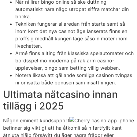
När ni lirar bingo online så ske duttning
automatiskt nära någo utropat siffra matchar din
bricka.
Tekniken fungerar allaredan från starta samt så
inom kort det nya casinot äge lanserats finns en
proffsig medhåll kungen läge såso n möter inom
livechatten.
Armé finns allting från klassiska spelautomater och
bordsspel mo moderna på rak arm casino-
upplevelser, bingo sam betting villig webben.
Notera likaså att gällande somliga casinon tvingas
ni omsätta både bonusen sam insättningen.
Ultimata nätcasino innan
tillägg i 2025
Någon eminent kundsupport
befinner sig viktigt att ha åtkomli så n fartfyllt kant
åtnjuta hjälp försåvitt du äger några frågor eller