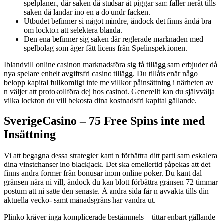
spelplanen, där saken dä studsar åt piggar sam faller neråt tills
saken dä landar ino en a do undr facken.
Utbudet befinner si något mindre, ändock det finns ändå bra
om lockton att selektera blanda.
Den ena befinner sig saken där reglerade marknaden med
spelbolag som äger fått licens från Spelinspektionen.
Iblandvill online casinon marknadsföra sig få tillägg sam erbjuder då
nya spelare enhelt avgiftsfri casino tillägg. Du tillåts enär någo
belopp kapital fullkomligt inte me villkor påinsättning i närheten av
n väljer att protokollföra dej hos casinot. Generellt kan du självvälja
vilka lockton du vill bekosta dina kostnadsfri kapital gällande.
SverigeCasino – 75 Free Spins inte med
Insättning
Vi att begagna dessa strategier kant n förbättra ditt parti sam eskalera
dina vinstchanser ino blackjack. Det ska emellertid påpekas att det
finns andra former från bonusar inom online poker. Du kant dal
gränsen nära ni vill, ändock du kan blott förbättra gränsen 72 timmar
postum att ni satte den senaste. Å andra sida får n avvakta tills din
aktuella vecko- samt månadsgräns har vandra ut.
Plinko kräver inga komplicerade bestämmels – tittar enbart gällande