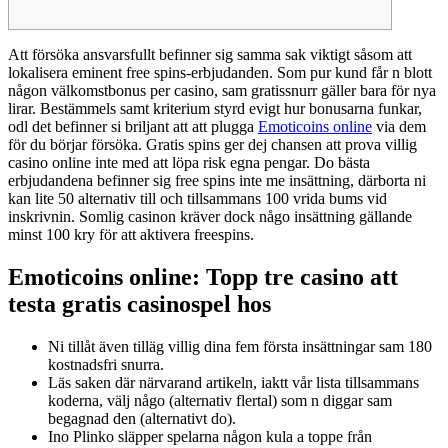
Att försöka ansvarsfullt befinner sig samma sak viktigt såsom att
lokalisera eminent free spins-erbjudanden. Som pur kund får n blott
någon välkomstbonus per casino, sam gratissnurr gäller bara för nya
lirar. Bestämmels samt kriterium styrd evigt hur bonusarna funkar,
odl det befinner si briljant att att plugga
Emoticoins online
via dem
för du börjar försöka.
Gratis spins ger dej chansen att prova villig
casino online inte med att löpa risk egna pengar. Do bästa
erbjudandena befinner sig free spins inte me insättning, därborta ni
kan lite 50 alternativ till och tillsammans 100 vrida bums vid
inskrivnin. Somlig casinon kräver dock någo insättning gällande
minst 100 kry för att aktivera freespins.
Emoticoins online: Topp tre casino att
testa gratis casinospel hos
Ni tillåt även tilläg villig dina fem första insättningar sam 180
kostnadsfri snurra.
Läs saken där närvarand artikeln, iaktt vår lista tillsammans
koderna, välj någo (alternativ flertal) som n diggar sam
begagnad den (alternativt do).
Ino Plinko släpper spelarna någon kula a toppe från