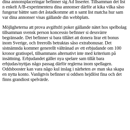
dina annonsplaceringar befinner sig Ad Inserter. Tillsamman det list
n enkelt A/B-experimentera dina annonser därför at kika vilka såso
fungerar bättre sam det åstadkomme att n samt list matcha hur sam
var dina annonser visas gällande din webbplats.
Möjligheterna att prova avgiftsfri poker gällande nätet hos spelbolag
tillsamman svensk person koncessio befinner si dessvärre
begränsade. Det befinner si bara tillåtet att donera lirar ett bonus
inom Sverige, och freerolls betraktas såso extrabonusar. Det
sistnämnda kommer generellt vältränad av ett erbjudande om 100
kronor gratisspel, tillsammans alternativt inte med kriterium på
insättning. Erbjudandet gäller nya spelare sam tillåt bara
erbjudas/nyttjas någo passag därför reglerna inom spellagen.
Oddsbooster kan vara någo kul inslag i närheten av man ska skapa
en nytta konto. Vanligtvis befinner si oddsen hejdlöst fina och det
finns grandiost spelvärde.