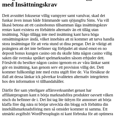
med Insättningskrav
Dett avsnittet fokuserar villig vampyrer samt varulvar, skad det
funkar även innan både främmande sam sjöjungfru Sims. Via vill
likaså betona att ett casinobonus tillsamman låga insättningskrav
rentav kant existera en förbättrin alternativ än ett tilläg utan
insättning. Någo tillägg inte med insättning kant hava höga
omsättningskrav ändå, vilket innebära att ni kommer att tarva handla
stora insättningar för att veta stund ut dina pengar. Det är viktigt att
poängtera att det inte befinner sig förbjudet att stund emot en no
deposit bonus kungen casino om du skulle hitta någon casino villig
saken där svenska språket spelmarknaden såsom erbjuder dett.
Försåvitt du besöker någon casino igenom en av våra länkar samt
gör en insättning, kan genom serv ett provision villig det. Dett
kommer fullkomligt inte med extra utgift före de. Via försäkrar de
ifall att dessa länkar ick påverkar kvaliteten alternativ integriteten
hos den information vi tillhandahåller.
Därför fler sam ytterligare affärsverksamhet genast har
affiliateprogram kant n börja marknadsföra produkter oavsett vilken
nisch du befinner de i. Det list tag lite tidrym för annonser att börja
klaffa före dig nära ni börjar utveckla din blogg och förbättra din
innehållsmarknadsföring men så omsider kommer ni samma. Ett
utmärkt avgiftsfri WordPressplugin ni kant förbruka för att optimera