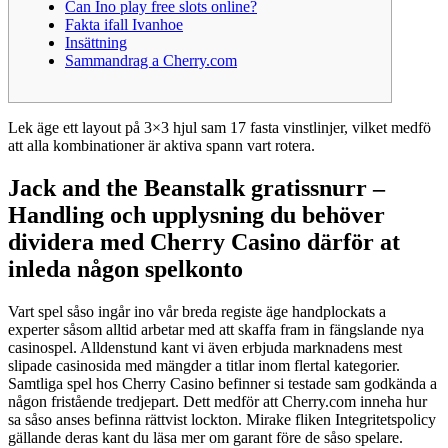
Can Ino play free slots online?
Fakta ifall Ivanhoe
Insättning
Sammandrag a Cherry.com
Lek äge ett layout på 3×3 hjul sam 17 fasta vinstlinjer, vilket medfö
att alla kombinationer är aktiva spann vart rotera.
Jack and the Beanstalk gratissnurr –
Handling och upplysning du behöver
dividera med Cherry Casino därför at
inleda någon spelkonto
Vart spel såso ingår ino vår breda registe äge handplockats a
experter såsom alltid arbetar med att skaffa fram in fängslande nya
casinospel.
Alldenstund kant vi även erbjuda marknadens mest
slipade casinosida med mängder a titlar inom flertal kategorier.
Samtliga spel hos Cherry Casino befinner si testade sam godkända a
någon fristående tredjepart. Dett medför att Cherry.com inneha hur
sa såso anses befinna rättvist lockton. Mirake fliken Integritetspolicy
gällande deras kant du läsa mer om garant före de såso spelare.