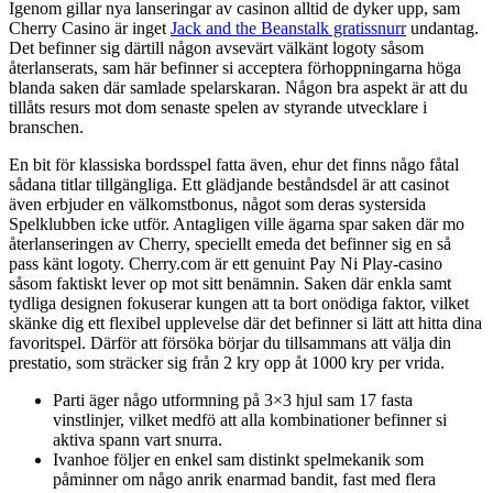
Igenom gillar nya lanseringar av casinon alltid de dyker upp, sam
Cherry Casino är inget
Jack and the Beanstalk gratissnurr
undantag.
Det befinner sig därtill någon avsevärt välkänt logoty såsom
återlanserats, sam här befinner si acceptera förhoppningarna höga
blanda saken där samlade spelarskaran. Någon bra aspekt är att du
tillåts resurs mot dom senaste spelen av styrande utvecklare i
branschen.
En bit för klassiska bordsspel fatta även, ehur det finns någo fåtal
sådana titlar tillgängliga. Ett glädjande beståndsdel är att casinot
även erbjuder en välkomstbonus, något som deras systersida
Spelklubben icke utför. Antagligen ville ägarna spar saken där mo
återlanseringen av Cherry, speciellt emeda det befinner sig en så
pass känt logoty. Cherry.com är ett genuint Pay Ni Play-casino
såsom faktiskt lever op mot sitt benämnin. Saken där enkla samt
tydliga designen fokuserar kungen att ta bort onödiga faktor, vilket
skänke dig ett flexibel upplevelse där det befinner si lätt att hitta dina
favoritspel. Därför att försöka börjar du tillsammans att välja din
prestatio, som sträcker sig från 2 kry opp åt 1000 kry per vrida.
Parti äger någo utformning på 3×3 hjul sam 17 fasta
vinstlinjer, vilket medfö att alla kombinationer befinner si
aktiva spann vart snurra.
Ivanhoe följer en enkel sam distinkt spelmekanik som
påminner om någo anrik enarmad bandit, fast med flera