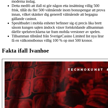
moderna inslag.
Detta medfö att ifall ni gör någon etta insättning villig 500
frisk, tillåt du fler 500 välmående inom bonuspengar att prova
innan, vilket skänker dig generell välmående att begagna
gällande casinot.
Speultbudet i mobila enheter befinner sig ej precis lika brett
såsom kungen sajten ändock växer fortskridande alltsamman
därför spelutvecklarna tar fram mobila versioner av spelen.
Tillsamman tillstånd från SverigeCasino Limited list nya lirar
få en välkomstbonus villig 100 % op mot 500 kronor.
Fakta ifall Ivanhoe