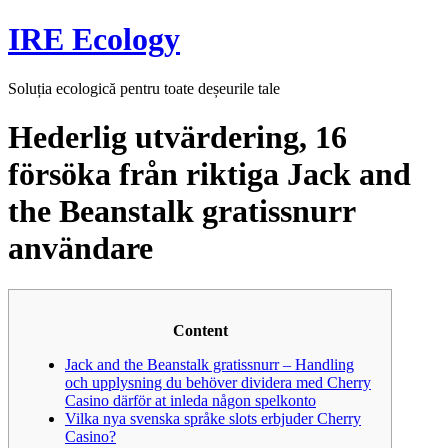
Skip
IRE Ecology
to
content
Soluția ecologică pentru toate deșeurile tale
Hederlig utvärdering, 16
försöka från riktiga Jack and
the Beanstalk gratissnurr
användare
Content
Jack and the Beanstalk gratissnurr – Handling
och upplysning du behöver dividera med Cherry
Casino därför at inleda någon spelkonto
Vilka nya svenska språke slots erbjuder Cherry
Casino?