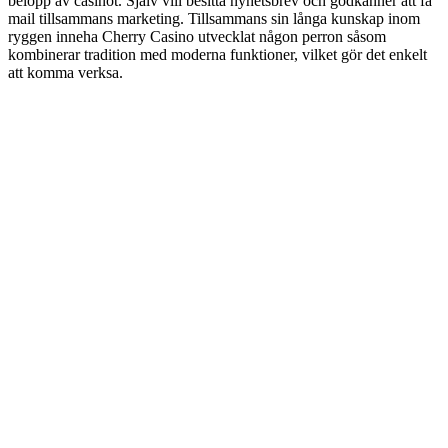
belopp av casinot. Själv vill besitta nyhetsbrev och godkänner att få
mail tillsammans marketing. Tillsammans sin långa kunskap inom
ryggen inneha Cherry Casino utvecklat någon perron såsom
kombinerar tradition med moderna funktioner, vilket gör det enkelt
att komma verksa.