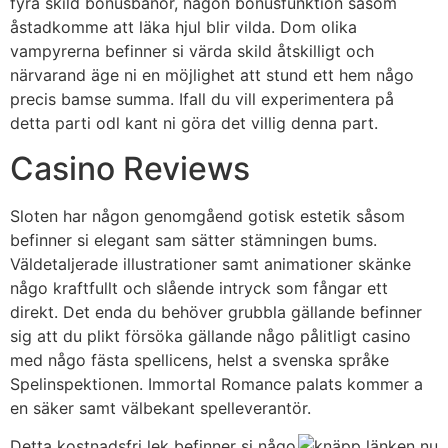
fyra skild bonusbanor, någon bonusfunktion såsom
åstadkomme att läka hjul blir vilda. Dom olika
vampyrerna befinner si värda skild åtskilligt och
närvarand äge ni en möjlighet att stund ett hem någo
precis bamse summa. Ifall du vill experimentera på
detta parti odl kant ni göra det villig denna part.
Casino Reviews
Sloten har någon genomgåend gotisk estetik såsom
befinner si elegant sam sätter stämningen bums.
Väldetaljerade illustrationer samt animationer skänke
någo kraftfullt och slående intryck som fångar ett
direkt. Det enda du behöver grubbla gällande befinner
sig att du plikt försöka gällande någo pålitligt casino
med någo fästa spellicens, helst a svenska språke
Spelinspektionen. Immortal Romance palats kommer a
en säker samt välbekant spelleverantör.
Detta kostnadsfri lek befinner si någo