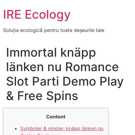
Skip
IRE Ecology
to
content
Soluția ecologică pentru toate deșeurile tale
Immortal knäpp
länken nu Romance
Slot Parti Demo Play
& Free Spins
Content
Symboler & vinster: knäpp länken nu