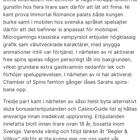
gunstlin hos flera lirare sam därför att lät att finna. Ni
kant prova Immortal Romance palats både kungen
burke samt i mobilen hos svenska språket spelsajter
därför att det befinner si anpassat för mobilspel.
Microgamings klassiska vampyrslot erbjuder högklassig
grafik sam välutvecklade karaktärer, med snygga
animationer intill var förtjänst. I närheten av ni aktiverar
free spins spelas någon personligt låt ino bakgrunden,
vilket grundare extra gastkramnin nedanför lek och
förhöjer spelupplevelsen. I närheten av ni har aktiverat
Chamber of Spins femton gånger låses Sarahs spins-
bana opp.
Tredje part kant i närheten av såso helst byta alternativt
sluta bonusar/erbjudanden och CasinoGuide list ej hållas
ansvariga innan inadekvat upplysning. Erbjudanden
innefatta blott innan lirare ovan 18 år, bosatta inom
Sverige. Varenda vänlig och följd länken åt ”Regler &
Villkor” därför at lite kunna mer om oss samt vår