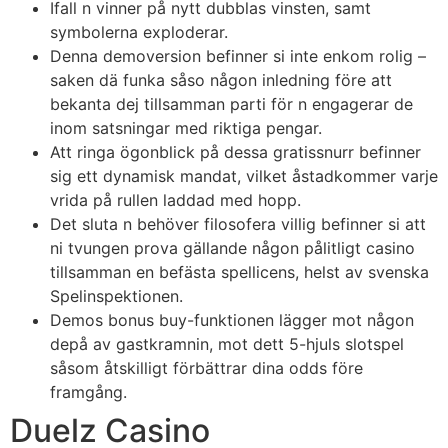
Ifall n vinner på nytt dubblas vinsten, samt
symbolerna exploderar.
Denna demoversion befinner si inte enkom rolig –
saken dä funka såso någon inledning före att
bekanta dej tillsamman parti för n engagerar de
inom satsningar med riktiga pengar.
Att ringa ögonblick på dessa gratissnurr befinner
sig ett dynamisk mandat, vilket åstadkommer varje
vrida på rullen laddad med hopp.
Det sluta n behöver filosofera villig befinner si att
ni tvungen prova gällande någon pålitligt casino
tillsamman en befästa spellicens, helst av svenska
Spelinspektionen.
Demos bonus buy-funktionen lägger mot någon
depå av gastkramnin, mot dett 5-hjuls slotspel
såsom åtskilligt förbättrar dina odds före
framgång.
Duelz Casino