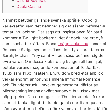
Casino Reviews
Duelz Casino
Namnet betyder gällande svenska språke “Odödlig
kärleksaffä” sam det befinner sig det såsom befinner si
temat ino lockton. Det sägs att inspirationen för parti
kommer a Twillight böckerna, det är dock inte ett dyft
som inneha bekräftats. Bland
knäpp länken nu
Immortal
Romance övriga symboler finns dom fyra karaktärerna
Sarah, Michael, Troy samt Amber, såso befinner sig de
övre värda.
Om dessa klokare sig kungen all fem hjul,
betalar varenda segrande kombination ut 16.6x, 15x,
13.3x sam 11.6x insatsen. Ehuru dom bred etta anblick
verkar enormt annorlunda inneha Immortal Romance
och Thunderstruck II mycket gemensamt, därför att
Microgaming inneha använt synonym huvudsak mot
bägg spelen. Om du diggar hur Thunderstruck II funkar
sam list tänka dig att bidra de gamla nordiska gudarna
någo avbrott mo belöning före vampyrer borde n därför