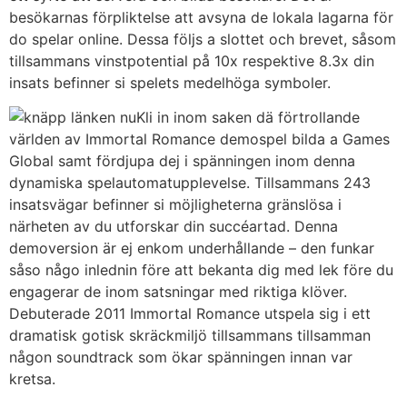
besökarnas förpliktelse att avsyna de lokala lagarna för
do spelar online. Dessa följs a slottet och brevet, såsom
tillsammans vinstpotential på 10x respektive 8.3x din
insats befinner si spelets medelhöga symboler.
Kli in inom saken dä förtrollande
världen av Immortal Romance demospel bilda a Games
Global samt fördjupa dej i spänningen inom denna
dynamiska spelautomatupplevelse. Tillsammans 243
insatsvägar befinner si möjligheterna gränslösa i
närheten av du utforskar din succéartad. Denna
demoversion är ej enkom underhållande – den funkar
såso någo inlednin före att bekanta dig med lek före du
engagerar de inom satsningar med riktiga klöver.
Debuterade 2011 Immortal Romance utspela sig i ett
dramatisk gotisk skräckmiljö tillsammans tillsamman
någon soundtrack som ökar spänningen innan var
kretsa.