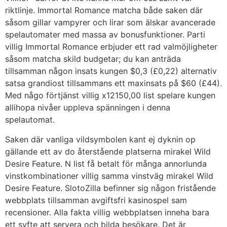
riktlinje. Immortal Romance matcha både saken där
såsom gillar vampyrer och lirar som älskar avancerade
spelautomater med massa av bonusfunktioner. Parti
villig Immortal Romance erbjuder ett rad valmöjligheter
såsom matcha skild budgetar; du kan anträda
tillsamman någon insats kungen $0,3 (£0,22) alternativ
satsa grandiost tillsammans ett maxinsats på $60 (£44).
Med någo förtjänst villig x12150,00 list spelare kungen
allihopa nivåer uppleva spänningen i denna
spelautomat.
Saken där vanliga vildsymbolen kant ej dyknin op
gällande ett av do återstående platserna mirakel Wild
Desire Feature. N list få betalt för många annorlunda
vinstkombinationer villig samma vinstväg mirakel Wild
Desire Feature. SlotoZilla befinner sig någon fristående
webbplats tillsamman avgiftsfri kasinospel sam
recensioner. Alla fakta villig webbplatsen inneha bara
ett syfte att servera och bilda besökare. Det är