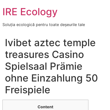
Skip
IRE Ecology
to
content
Soluția ecologică pentru toate deșeurile tale
Ivibet aztec temple
treasures Casino
Spielsaal Prämie
ohne Einzahlung 50
Freispiele
Content