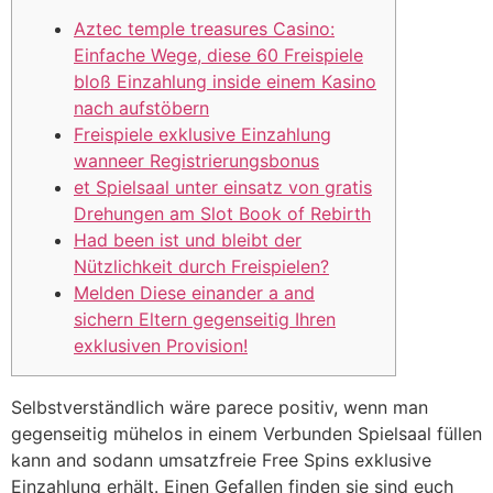
Aztec temple treasures Casino:
Einfache Wege, diese 60 Freispiele
bloß Einzahlung inside einem Kasino
nach aufstöbern
Freispiele exklusive Einzahlung
wanneer Registrierungsbonus
et Spielsaal unter einsatz von gratis
Drehungen am Slot Book of Rebirth
Had been ist und bleibt der
Nützlichkeit durch Freispielen?
Melden Diese einander a and
sichern Eltern gegenseitig Ihren
exklusiven Provision!
Selbstverständlich wäre parece positiv, wenn man
gegenseitig mühelos in einem Verbunden Spielsaal füllen
kann and sodann umsatzfreie Free Spins exklusive
Einzahlung erhält. Einen Gefallen finden sie sind euch