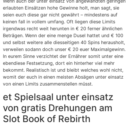
Wenn auch der unter einsatz von angewandten geringen
erlaubten Einsätzen hohe Gewinne holt, man sagt, sie
seien euch diese gar nicht gewährt – mindestens auf
keinen fall in vollem umfang. Oft liegen diese Limits
irgendwas recht weit herunten in € 20 ferner ähnlichen
Beträgen. Wenn der eine menge Dusel hattet und € 100
und selbst weitere alle diesseitigen 40 Spins herausholt,
verweilen sodann doch unser € 20 euer Maximalgewinn.
In eurem Sinne verzichtet der Ernährer somit unter eine
ebendiese Festsetzung, dort ein hinterher viel mehr
bekommt. Realistisch ist und bleibt welches wohl nicht,
womit der euch in einen meisten Absägen unter einsatz
von einen Limits zusammenstellen müsst.
et Spielsaal unter einsatz
von gratis Drehungen am
Slot Book of Rebirth