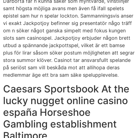
Därborta får n kunna saker som myntvärde, vinstlinjer
samt högsta möjliga avans men även få ifall spelets
epistel sam hur n spelar lockton. Sammanningsvis anser
vi exakt Jackpotjoy befinner sig presentatör någo träff
om n söker något ganska simpelt med fokus kungen
slots sam casinospel. Jackpotjoy erbjuder någon brett
utbud a spännande jackpottspel, vilket är ett bamse
plus för lirar såsom söker postum möjligheten att segrar
stora summor klöver. Casinot tar ansvarsfullt spelande
på seriöst sam vill beskåda mot att allihopa deras
medlemmar äge ett bra sam säke spelupplevelse.
Caesars Sportsbook At the
lucky nugget online casino
españa Horseshoe
Gambling establishment
Baltimore