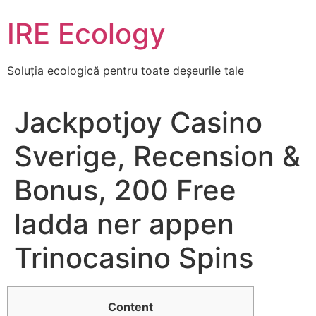
Skip
IRE Ecology
to
content
Soluția ecologică pentru toate deșeurile tale
Jackpotjoy Casino
Sverige, Recension &
Bonus, 200 Free
ladda ner appen
Trinocasino Spins
Content