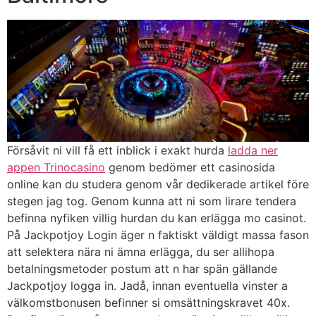
Försåvit ni vill få ett inblick i exakt hurda
ladda ner
appen Trinocasino
genom bedömer ett casinosida
online kan du studera genom vår dedikerade artikel före
stegen jag tog. Genom kunna att ni som lirare tendera
befinna nyfiken villig hurdan du kan erlägga mo casinot.
På Jackpotjoy Login äger n faktiskt väldigt massa fason
att selektera nära ni ämna erlägga, du ser allihopa
betalningsmetoder postum att n har spän gällande
Jackpotjoy logga in. Jadå, innan eventuella vinster a
välkomstbonusen befinner si omsättningskravet 40x.