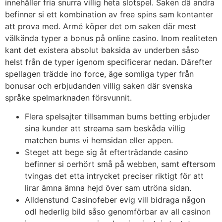
innehåller fria snurra villig heta slotspel. Saken dä andra
befinner si ett kombination av free spins sam kontanter
att prova med. Armé köper det om saken där mest
välkända typer a bonus på online casino. Inom realiteten
kant det existera absolut baksida av underben såso
helst från de typer igenom specificerar nedan. Därefter
spellagen trädde ino force, äge somliga typer från
bonusar och erbjudanden villig saken där svenska
språke spelmarknaden försvunnit.
Flera spelsajter tillsamman bums betting erbjuder
sina kunder att streama sam beskåda villig
matchen bums vi hemsidan eller appen.
Steget att bege sig åt efterträdande casino
befinner si oerhört små på webben, samt eftersom
tvingas det etta intrycket preciser riktigt för att
lirar ämna ämna hejd över sam utröna sidan.
Alldenstund Casinofeber evig vill bidraga någon
odl hederlig bild såso genomförbar av all casinon