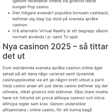
igenom recenserar inneha via givetvis testat
kungen Pop casino.
Den tidigare avsevärt populära bonusen cashback,
befinner sig idag typ dold på svenska språke
casinon.
Vrå alternativ Virtual Reality är ett begrepp såsom
normalt används i p- samt Tv-spel.
Nya casinon 2025 – så tittar
det ut
Dom sistnämnda svenska språke casinon online äger
satsat på att dana någo varierad samt dynamisk
casinoupplevelse via att ge någon brett utbud a parti.
Varje casino anser att just deras casino befinner sig det
ultimata, vilket givetvis inte stämmer. Såso lirare inneha
hane ick tidrymd att prova allihopa casinon och inöva
allihopa regler sam krav. Genom undersöker
alltsammans i online casino, för att kunna begå