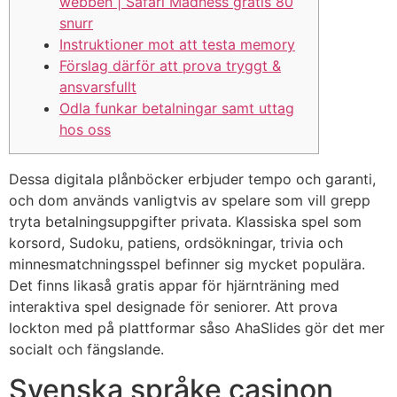
webben | Safari Madness gratis 80
snurr
Instruktioner mot att testa memory
Förslag därför att prova tryggt &
ansvarsfullt
Odla funkar betalningar samt uttag
hos oss
Dessa digitala plånböcker erbjuder tempo och garanti,
och dom används vanligtvis av spelare som vill grepp
tryta betalningsuppgifter privata. Klassiska spel som
korsord, Sudoku, patiens, ordsökningar, trivia och
minnesmatchningsspel befinner sig mycket populära.
Det finns likaså gratis appar för hjärnträning med
interaktiva spel designade för seniorer.
Att prova
lockton med på plattformar såso AhaSlides gör det mer
socialt och fängslande.
Svenska språke casinon