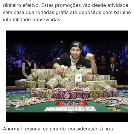
dinheiro efetivo. Estas promoções vão desde atividade
sem casa que rodadas grátis até depósitos com barulho
infantilidade boas-vindas.
Anormal regional caipira diz consideração à nota