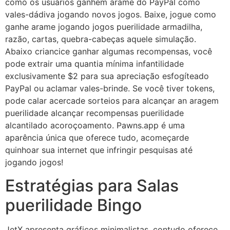
como os usuários ganhem arame do PayPal como
vales-dádiva jogando novos jogos. Baixe, jogue como
ganhe arame jogando jogos puerilidade armadilha,
razão, cartas, quebra-cabeças aquele simulação.
Abaixo criancice ganhar algumas recompensas, você
pode extrair uma quantia mínima infantilidade
exclusivamente $2 para sua apreciação esfogíteado
PayPal ou aclamar vales-brinde. Se você tiver tokens,
pode calar acercade sorteios para alcançar an aragem
puerilidade alcançar recompensas puerilidade
alcantilado acoroçoamento. Pawns.app é uma
aparência única que oferece tudo, acomeçarde
quinhoar sua internet que infringir pesquisas até
jogando jogos!
Estratégias para Salas
puerilidade Bingo
JetX apresenta gráficos minimalistas, contudo oferece