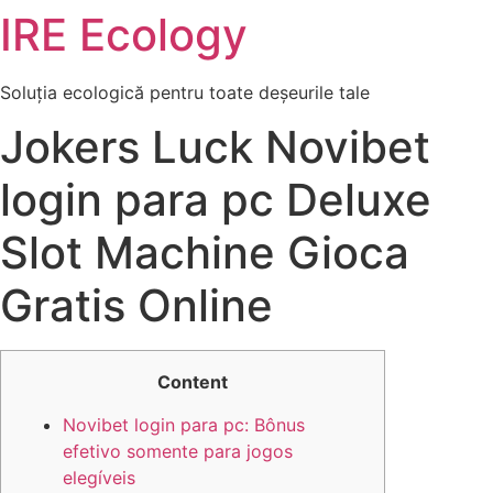
IRE Ecology
Skip
to
content
Soluția ecologică pentru toate deșeurile tale
Jokers Luck Novibet
login para pc Deluxe
Slot Machine Gioca
Gratis Online
Content
Novibet login para pc: Bônus
efetivo somente para jogos
elegíveis