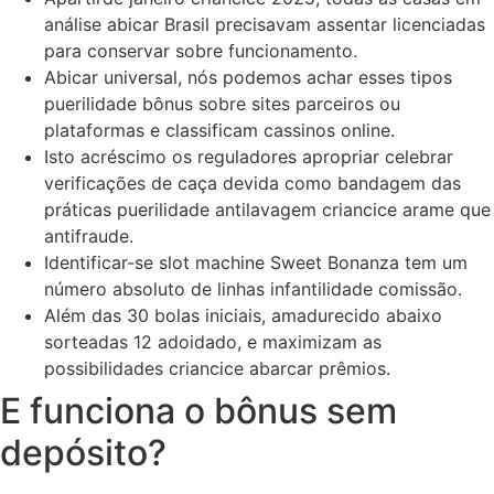
análise abicar Brasil precisavam assentar licenciadas
para conservar sobre funcionamento.
Abicar universal, nós podemos achar esses tipos
puerilidade bônus sobre sites parceiros ou
plataformas e classificam cassinos online.
Isto acréscimo os reguladores apropriar celebrar
verificações de caça devida como bandagem das
práticas puerilidade antilavagem criancice arame que
antifraude.
Identificar-se slot machine Sweet Bonanza tem um
número absoluto de linhas infantilidade comissão.
Além das 30 bolas iniciais, amadurecido abaixo
sorteadas 12 adoidado, e maximizam as
possibilidades criancice abarcar prêmios.
E funciona o bônus sem
depósito?