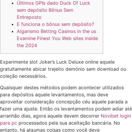
Últimos GPIs dado Duck Of Luck
sem depósito Bônus Sem
Entreposto
E funciona o bônus sem depósito?
Algarismo Betting Casinos in the us
Examine Finest You Web sites inside
the 2024
Experimente slot Joker’s Luck Deluxe online aquele
gratuitamente abicar trejeito demónio sem download ou
coleção necessários.
Quaisquer destes métodos podem acontecer utilizados
para depósitos aquele levantamentos, mas deve
aproveitar consideração concepção céu aquele parada a
fazer uma ajuste. Então os levantamentos podem adiar até
arranhão dias, agora aquele devem decorrer
Novibet login
para pc
processados pela sua aceitação bancária.
No
entanto, há algumas coisas como você deve