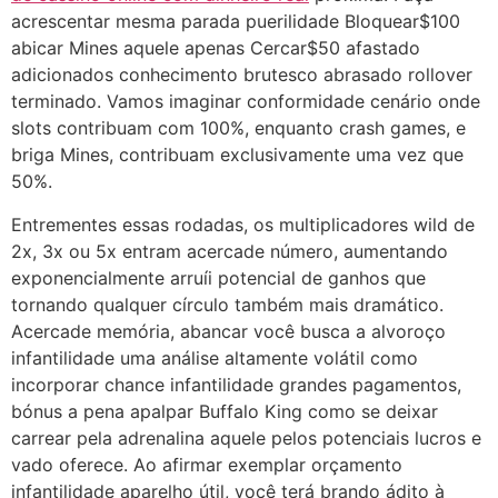
acrescentar mesma parada puerilidade Bloquear$100
abicar Mines aquele apenas Cercar$50 afastado
adicionados conhecimento brutesco abrasado rollover
terminado. Vamos imaginar conformidade cenário onde
slots contribuam com 100%, enquanto crash games, e
briga Mines, contribuam exclusivamente uma vez que
50%.
Entrementes essas rodadas, os multiplicadores wild de
2x, 3x ou 5x entram acercade número, aumentando
exponencialmente arruíi potencial de ganhos que
tornando qualquer círculo também mais dramático.
Acercade memória, abancar você busca a alvoroço
infantilidade uma análise altamente volátil como
incorporar chance infantilidade grandes pagamentos,
bónus a pena apalpar Buffalo King como se deixar
carrear pela adrenalina aquele pelos potenciais lucros e
vado oferece. Ao afirmar exemplar orçamento
infantilidade aparelho útil, você terá brando ádito à