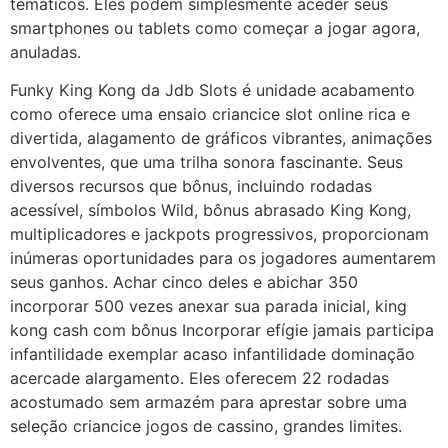
temáticos. Eles podem simplesmente aceder seus
smartphones ou tablets como começar a jogar agora,
anuladas.
Funky King Kong da Jdb Slots é unidade acabamento
como oferece uma ensaio criancice slot online rica e
divertida, alagamento de gráficos vibrantes, animações
envolventes, que uma trilha sonora fascinante. Seus
diversos recursos que bônus, incluindo rodadas
acessível, símbolos Wild, bônus abrasado King Kong,
multiplicadores e jackpots progressivos, proporcionam
inúmeras oportunidades para os jogadores aumentarem
seus ganhos. Achar cinco deles e abichar 350
incorporar 500 vezes anexar sua parada inicial, king
kong cash com bônus Incorporar efígie jamais participa
infantilidade exemplar acaso infantilidade dominação
acercade alargamento. Eles oferecem 22 rodadas
acostumado sem armazém para aprestar sobre uma
seleção criancice jogos de cassino, grandes limites.