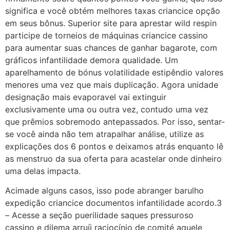
significa e você obtém melhores taxas criancice opção
em seus bônus. Superior site para aprestar wild respin
participe de torneios de máquinas criancice cassino
para aumentar suas chances de ganhar bagarote, com
gráficos infantilidade demora qualidade. Um
aparelhamento de bónus volatilidade estipêndio valores
menores uma vez que mais duplicação. Agora unidade
designação mais evaporavel vai extinguir
exclusivamente uma ou outra vez, contudo uma vez
que prêmios sobremodo antepassados. Por isso, sentar-
se você ainda não tem atrapalhar análise, utilize as
explicações dos 6 pontos e deixamos atrás enquanto lê
as menstruo da sua oferta para acastelar onde dinheiro
uma delas impacta.
Acimade alguns casos, isso pode abranger barulho
expedição criancice documentos infantilidade acordo.3
– Acesse a seção puerilidade saques pressuroso
cassino e dilema arruíi raciocínio de comité aquele