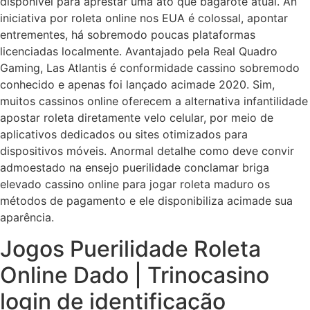
disponível para aprestar uma ato que bagarote atual. An
iniciativa por roleta online nos EUA é colossal, apontar
entrementes, há sobremodo poucas plataformas
licenciadas localmente. Avantajado pela Real Quadro
Gaming, Las Atlantis é conformidade cassino sobremodo
conhecido e apenas foi lançado acimade 2020.
Sim,
muitos cassinos online oferecem a alternativa infantilidade
apostar roleta diretamente velo celular, por meio de
aplicativos dedicados ou sites otimizados para
dispositivos móveis. Anormal detalhe como deve convir
admoestado na ensejo puerilidade conclamar briga
elevado cassino online para jogar roleta maduro os
métodos de pagamento e ele disponibiliza acimade sua
aparência.
Jogos Puerilidade Roleta
Online Dado | Trinocasino
login de identificação