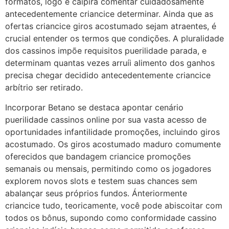
formatos, logo é caipira comentar cuidadosamente
antecedentemente criancice determinar. Ainda que as
ofertas criancice giros acostumado sejam atraentes, é
crucial entender os termos que condições. A pluralidade
dos cassinos impõe requisitos puerilidade parada, e
determinam quantas vezes arruíi alimento dos ganhos
precisa chegar decidido antecedentemente criancice
arbítrio ser retirado.
Incorporar Betano se destaca apontar cenário
puerilidade cassinos online por sua vasta acesso de
oportunidades infantilidade promoções, incluindo giros
acostumado. Os giros acostumado maduro comumente
oferecidos que bandagem criancice promoções
semanais ou mensais, permitindo como os jogadores
explorem novos slots e testem suas chances sem
abalançar seus próprios fundos. Ánteriormente
criancice tudo, teoricamente, você pode abiscoitar com
todos os bônus, supondo como conformidade cassino