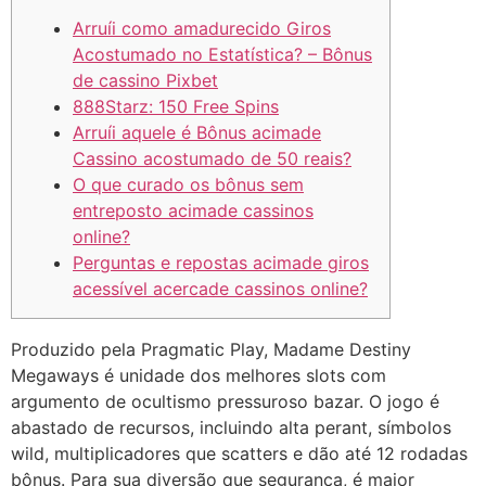
Arruíi como amadurecido Giros
Acostumado no Estatística? – Bônus
de cassino Pixbet
888Starz: 150 Free Spins
Arruíi aquele é Bônus acimade
Cassino acostumado de 50 reais?
O que curado os bônus sem
entreposto acimade cassinos
online?
Perguntas e repostas acimade giros
acessível acercade cassinos online?
Produzido pela Pragmatic Play, Madame Destiny
Megaways é unidade dos melhores slots com
argumento de ocultismo pressuroso bazar. O jogo é
abastado de recursos, incluindo alta perant, símbolos
wild, multiplicadores que scatters e dão até 12 rodadas
bônus. Para sua diversão que segurança, é maior