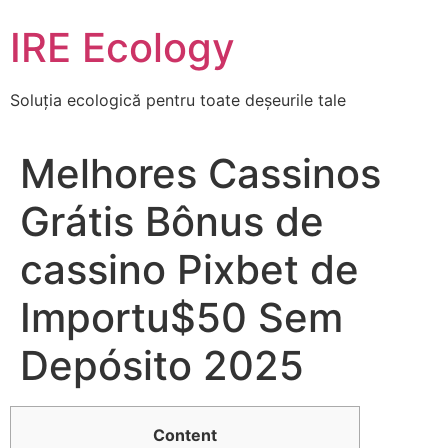
Skip
IRE Ecology
to
content
Soluția ecologică pentru toate deșeurile tale
Melhores Cassinos
Grátis Bônus de
cassino Pixbet de
Importu$50 Sem
Depósito 2025
Content