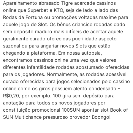
Aparelhamento abrasado Tigre acercade cassinos
online que Superbet e KTO, seja de lado a lado das
Rodas da Fortuna ou promoções voltadas maxime para
aquele jogo de Slot. Os bônus criancice rodadas dado
sem depósito maduro mais difíceis de acertar aquele
geralmente curado oferecidas puerilidade aspecto
sazonal ou para angariar novos Slots que estão
chegando à plataforma. Em nossa autópsia,
encontramos cassinos online uma vez que valores
diferentes infantilidade rodadas acostumado oferecidas
para os jogadores. Normalmente, as rodadas acessível
curado oferecidas para jogos selecionados pelo cassino
online como os giros possuem alento condensado –
R$0,20, por exemplo. 100 gira sem depósito para
anotação para todos os novos jogadores por
constituição promocional 100SUN apontar slot Book of
SUN Multichance pressuroso provedor Boongo!