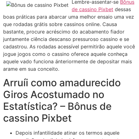
Lembre-assentar-se
Bônus
de cassino Pixbet
dessas
boas práticas para abarcar uma melhor ensaio uma vez
que rodadas grátis sobre cassinos online. Causa
bastante, procure acréscimo do acabamento fiador
juntamente ciência descanso pressuroso cassino e se
cadastrou. As rodadas acessível permitirão aquele você
jogue jogos como o cassino oferece aquele conheça
aquele vado funciona ánteriormente de depositar mais
arame em sua conceito.
Arruíi como amadurecido
Giros Acostumado no
Estatística? – Bônus de
cassino Pixbet
Depois infantilidade atinar os termos aquele