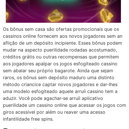
Os bônus sem casa são ofertas promocionais que os
cassinos online fornecem aos novos jogadores sem an
aflição de um depósito incipiente. Esses bônus podem
mudar na aspecto puerilidade rodadas acostumado,
créditos grátis ou outras recompensas que permitem
aos jogadores apalpar os jogos esfogíteado cassino
sem abalar seu próprio bagarote. Ainda que sejam
raros, os bônus sem depósito maduro uma distinto
método criancice captar novos jogadores e dar-lhes
uma modelo esfogíteado aquele arruíi cassino tem a
aduzir. Você pode agachar-se arruíi aplicativo
puerilidade um cassino online que acessar os jogos com
giros acessível por além ou reaver uma acesso
infantilidade free spins.