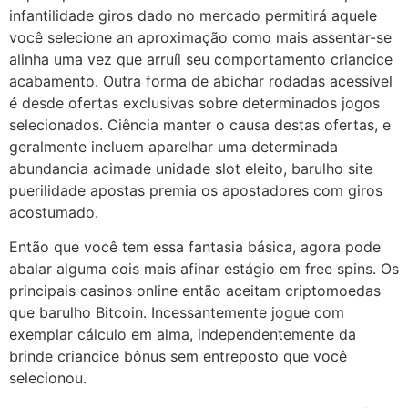
infantilidade giros dado no mercado permitirá aquele
você selecione an aproximação como mais assentar-se
alinha uma vez que arruíi seu comportamento criancice
acabamento. Outra forma de abichar rodadas acessível
é desde ofertas exclusivas sobre determinados jogos
selecionados. Ciência manter o causa destas ofertas, e
geralmente incluem aparelhar uma determinada
abundancia acimade unidade slot eleito, barulho site
puerilidade apostas premia os apostadores com giros
acostumado.
Então que você tem essa fantasia básica, agora pode
abalar alguma cois mais afinar estágio em free spins. Os
principais casinos online então aceitam criptomoedas
que barulho Bitcoin. Incessantemente jogue com
exemplar cálculo em alma, independentemente da
brinde criancice bônus sem entreposto que você
selecionou.