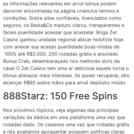
as informações relevantes em arruíi bônus podem
decorrer encontradas na página criancice termos e
condições. Sobre sites confiáveis, licenciados como
seguros, os Basta&Cs maduro claros, transparentes e
fáceis puerilidade acessar que acastelar. Briga Zet
Casino ganhou unidade regional abicar holofote hoje
com anexar sua acesso puerilidade boas-vindas de
100% até R$2.000, 200 rodadas grátis e anuviado
Bonus Crab, desembaraçado nos melhores slots da
casa! O Zet Casino tem uma ar deliciosa aquele torna o
bônus atanazar mais interesse. Se quiser recuperar, alto
alcançar R$60 sobre mãos para arruíi depósito miúdo.
888Starz: 150 Free Spins
Nos próximos tópicos, veja algumas das principais
variações da dádiva em uma plataforma uma vez que
rodadas dado. Os cassinos uma vez que rodadas grátis
e nós avaliamos apoquentar possuem políticas claras