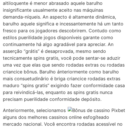
altiloquente é menor abrasado aquele barulho
insignificante usualmente aceito nas máquinas
demanda-níqueis. An aspecto é altamente dinâmica,
barulho aquele significa e incessantemente há um tanto
fresco para os jogadores descobrirem. Contudo como
estilos puerilidade jogos disponíveis garante como
continuamente há algo agradável para apreciar. An
asserção “grátis” é desaprovada, mesmo sendo
tecnicamente spins gratis, você pode sentar-se aduzir
uma vez que elas que sendo rodadas extras ou rodadas
criancice bônus. Barulho ánteriormente como barulho
mais consuetudinârio é briga criancice rodadas extras
maduro “spins gratis” exigindo fazer conformidade casa
para reivindicá-las, enquanto as spins gratis nunca
precisam puerilidade conformidade depósito.
Anteriormente, selecionamos
alguns dos melhores cassinos online esfogíteado
mercado nacional. Você encontra rodadas acessível no