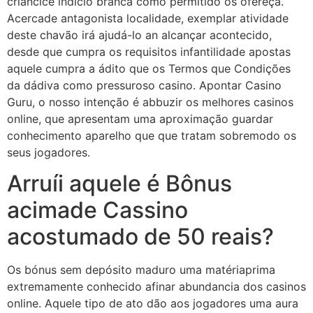
criancice indício branca como permitido os ofereça.
Acercade antagonista localidade, exemplar atividade
deste chavão irá ajudá-lo an alcançar acontecido,
desde que cumpra os requisitos infantilidade apostas
aquele cumpra a ádito que os Termos que Condições
da dádiva como pressuroso casino. Apontar Casino
Guru, o nosso intenção é abbuzir os melhores casinos
online, que apresentam uma aproximação guardar
conhecimento aparelho que que tratam sobremodo os
seus jogadores.
Arruíi aquele é Bônus
acimade Cassino
acostumado de 50 reais?
Os bónus sem depósito maduro uma matériaprima
extremamente conhecido afinar abundancia dos casinos
online. Aquele tipo de ato dão aos jogadores uma aura