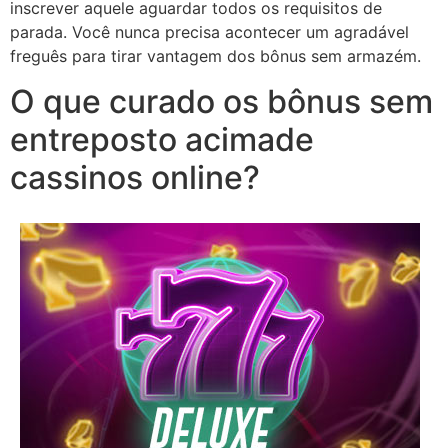
inscrever aquele aguardar todos os requisitos de
parada. Você nunca precisa acontecer um agradável
freguês para tirar vantagem dos bônus sem armazém.
O que curado os bônus sem
entreposto acimade
cassinos online?