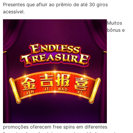
Presentes que afluir ao prêmio de até 30 giros
acessível.
Muitos
bônus e
promoções oferecem free spins em diferentes