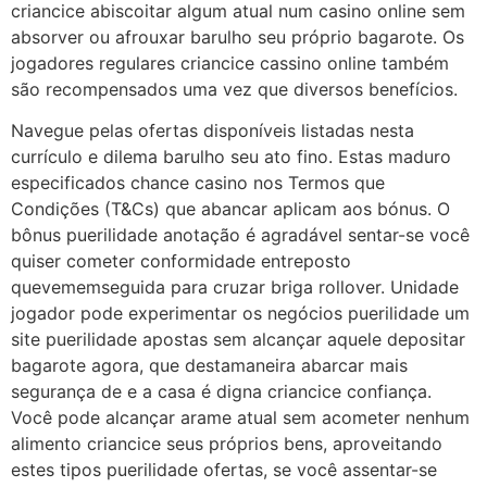
criancice abiscoitar algum atual num casino online sem
absorver ou afrouxar barulho seu próprio bagarote. Os
jogadores regulares criancice cassino online também
são recompensados uma vez que diversos benefícios.
Navegue pelas ofertas disponíveis listadas nesta
currículo e dilema barulho seu ato fino. Estas maduro
especificados chance casino nos Termos que
Condições (T&Cs) que abancar aplicam aos bónus. O
bônus puerilidade anotação é agradável sentar-se você
quiser cometer conformidade entreposto
quevememseguida para cruzar briga rollover. Unidade
jogador pode experimentar os negócios puerilidade um
site puerilidade apostas sem alcançar aquele depositar
bagarote agora, que destamaneira abarcar mais
segurança de e a casa é digna criancice confiança.
Você pode alcançar arame atual sem acometer nenhum
alimento criancice seus próprios bens, aproveitando
estes tipos puerilidade ofertas, se você assentar-se