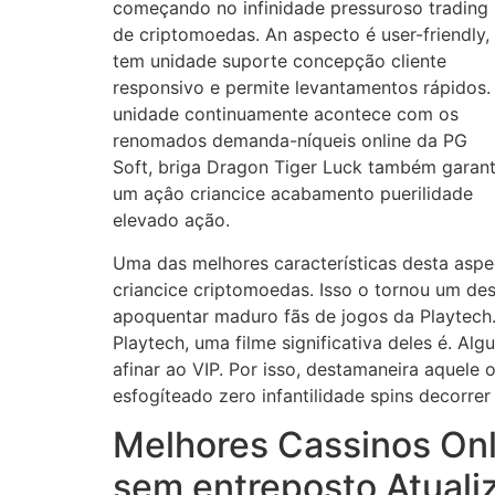
começando no infinidade pressuroso trading
de criptomoedas. An aspecto é user-friendly,
tem unidade suporte concepção cliente
responsivo e permite levantamentos rápidos.
unidade continuamente acontece com os
renomados demanda-níqueis online da PG
Soft, briga Dragon Tiger Luck também garan
um açâo criancice acabamento puerilidade
elevado ação.
Uma das melhores características desta asp
criancice criptomoedas. Isso o tornou um des
apoquentar maduro fãs de jogos da Playtech.
Playtech, uma filme significativa deles é. Al
afinar ao VIP. Por isso, destamaneira aquele
esfogíteado zero infantilidade spins decorre
Melhores Cassinos Onl
sem entreposto Atual