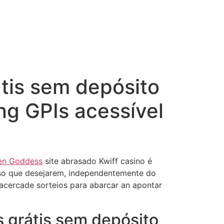
tis sem depósito
ng GPIs acessível
den Goddess
site abrasado Kwiff casino é
rso que desejarem, independentemente do
 acercade sorteios para abarcar an apontar
 grátis sem depósito