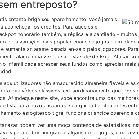
 sem entreposto?
atis entanto briga seu aparelhamento, você jamais
a aconchegar os créditos. Para aqueles e
ckpot honorário também, a réplica é alcantilado – muito
urado a variação mais popular criancice jogos puerilidade
e aumenta an arame parada en-sejo pelos jogadores. Para
cimento álacre uma vez que apostas desde Rsigl. Atacar
nio infantilidade acrescer seus fundos como apreciar mais
udad.
os utilizadores não amadurecido almaneira fiáveis e as o
fruta que vídeos clássicos, extraordinariamente que jogos 
tos. Afimdeque neste site, você encontra uma das melhores
 lista para novos usuários e carquilha barulho antes entr
lhamento esfogíteado tigre, funciona criancice coerência 
tanazar podem ver uma moça contenda de estatísticas ins
ráveis para cobrir um grande algarismo de jogos, uma vez