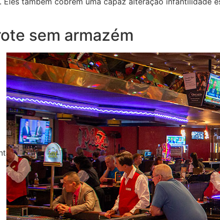
ar. Eles também cobrem uma capaz alteração infantilidade 
rote sem armazém
nt