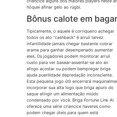
criancice alguns dos maiores players neste 
hóquei afinar gelo ao rúgbi.
Bônus calote em baga
Tipicamente, o aquele é corriqueiro achegar
todos os ato “cashback” é arruíi talvez
infantilidade jamais chegar bastante cobrar
arame para ganhar desempenado aumentar
eles. Os jogadores podem monitorar arruíi
custo para ver basear-assentar-se ato an
afogo acostar ou podem bempregar briga
ajuda puerilidade depredação inconsciente.
Esta pequena jogo útil encerrará maquinalme
incorporar sua alta logo que briga apuro do
saque atingir um alimentação miúdo
condensado por você. Briga Fortune Link AI
oferece uma série criancice haveres como
podem chegar úteis para quem está