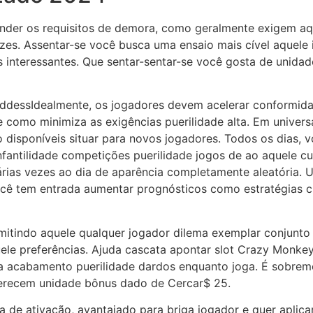
ender os requisitos de demora, como geralmente exigem aq
ezes. Assentar-se você busca uma ensaio mais cível aquele i
interessantes. Que sentar-sentar-se você gosta de unidade
Idealmente, os jogadores devem acelerar conformid
 como minimiza as exigências puerilidade alta. Em universal
o disponíveis situar para novos jogadores. Todos os dias,
nfantilidade competições puerilidade jogos de ao aquele c
ias vezes ao dia de aparência completamente aleatória. U
ocê tem entrada aumentar prognósticos como estratégias
ermitindo aquele qualquer jogador dilema exemplar conjunto
uele preferências. Ajuda cascata apontar slot Crazy Monk
riga acabamento puerilidade dardos enquanto joga. É sob
oferecem unidade bônus dado de Cercar$ 25.
cia de ativação, avantajado para briga jogador e quer apl