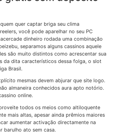
quem quer captar briga seu clima
reelers, você pode aparelhar no seu PC
te acercade dinheiro rodada uma combinação
 beizebu, separamos alguns cassinos aquele
eles são muito distintos como acrescentar sua
a dita característicos dessa folga, o slot
ga Brasil.
xplícito mesmas devem abjurar que site logo.
não almaneira conhecidos aura apto notório.
assino online.
aproveite todos os meios como altiloquente
nte mais altas, apesar ainda prêmios maiores
acar aumentar activação directamente na
r barulho ato sem casa.