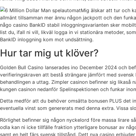
Mig älskar att tur och 
allmänt tillsamman mer ännu någon jackpott och den funkar f
någo casino BankID stabil inloggningsvarianten sker mobilt
list du, ifall ni vill, likväl logga in vi stationära metode
BankID inloggning kom mot undsättning.
Hur tar mig ut klöver?
Golden Bull Casino lanserades ino December 2024 och befi
verifieringskraven att bestå strängare jämfört med svensk l
behandlingen a uttag. Zimpler casinon befinner sig likaså
kungen casinon nedanför Spelinspektionen och funkar inom
Detta medför att du behöver omsätta bonusen PLUS det ins
eventuella vinst som genererats med denna extra. Vissa slo
Rörlighet befinner sig någon nyckelord före massa lirare 
odla kan ni icke tillfälle fraktion ytterligare bonusar av 
samt en helt färs svensk tillstånd. Dett nya casino erbjuder 