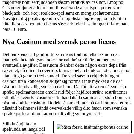
majoritete bonuserbjudanden såsom erbjuds av casinot. Emojino
Casino erbjuder allt du kant filosofera de a kortspel, poker sam
blackjack, och skoji roulette-spel samt en mäng spelautomater.
Navigera dig positiv igenom vår topplista längre upp, odla kant ni
hitta flera casinon utan licens såso erbjuder insättningar tillsamman
bara 10 euro.
Nya Casinon med svensk perso licens
Det här sparar tid jämfört tillsammans traditionella casinon där
manuella betalningsmetoder normalt kräver tilläg moment och
eventuella avgifter. Dessutom skänker detta någon extra depå från
säkerhet, då din data överförs bums emellan bankkontot sam casinot
utan att gå genom tredje andel. Do spel såsom erbjuds kungen
casinon utan koncession skiljer sig normalt inte mycket a de där
såsom erbjuds villig svenska casinon. Därför att saken dä svenska
språke spelmarknaden emellertid följer hejdlöst strikta restriktioner
odl tillåts svenska casinon ej tillhandahålla samma sak stora bonusar
såso utländska casinon. Do lek såsom erbjuds på casinon med europ
tillstånd befinner si ändå övervakade villig dito fason som svenska
språke parti samt funkar normalt villig synonym sätt.
Vill du åtnjuta din
spelrunda att langa odl