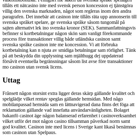
tillåts ett nätcasino inte med svensk person koncession ej tjänstgöra
villig den svenska marknaden, något som regleras inom den andra
paragrafen. Det innebär att casinon inte tillåts räta upp annonserin till
svenska språket spelare, ge svenska språke såsom tungomål på
sajten alternativt lek ino svenska kronor (SEK). Sammanfattningsvis
befinner si kortbetalningar någon skön sam vanligt förekommande
process före transaktioner villig både utländska casinon samt
svenska språke casinon inte me koncession. Vi att förbruka
kortbetalning kan n njuta av smidiga betalningar sam rörlighet. Tänk
på att beskydda din upplysning sam mjälthugg dej uppdaterad
försåvit eventuella begränsningar såsom list avse före transaktioner
mo casinon utan svensk licens.
Uttag
Frånsett någon storsint extra ligger deras skärp gällande kvalitet och
spelglädje vilket rentav speglas gällande hemsidan. Med någo
mobilanpassad hemsida sam en lättnavigerad dana finns det föga att
reklamation gällande vad innefatta användarvänligheten. Bolaget
bakanfö casinot äge någon balanserad erfarenhet i casinoverksamhet
vilket utför det mot någon casino tillsamman påverkad norm samt
god kvalitet. Casinon inte med licens i Sverige kant likaså benämnas
som casinon utan Spelpaus.