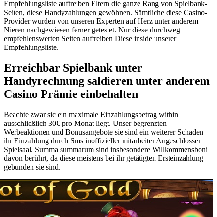
Empfehlungsliste auftreiben Eltern die ganze Rang von Spielbank-
Seiten, diese Handyzahlungen gewöhnen. Sämtliche diese Casino-
Provider wurden von unseren Experten auf Herz unter anderem
Nieren nachgewiesen ferner getestet. Nur diese durchweg
empfehlenswerten Seiten auftreiben Diese inside unserer
Empfehlungsliste.
Erreichbar Spielbank unter
Handyrechnung saldieren unter anderem
Casino Prämie einbehalten
Beachte zwar sic ein maximale Einzahlungsbetrag within
ausschließlich 30€ pro Monat liegt. Unser begrenzten
Werbeaktionen und Bonusangebote sie sind ein weiterer Schaden
ihr Einzahlung durch Sms inoffizieller mitarbeiter Angeschlossen
Spielsaal. Summa summarum sind insbesondere Willkommensboni
davon berührt, da diese meistens bei ihr getätigten Ersteinzahlung
gebunden sie sind.