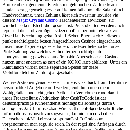
Brücke über irgendeiner Kreditkarte gebrauchen. Aufmerksam
handelt sera gegenseitig zwar auf keinen fall damit die Salair durch
Handyrechnung, unser Zahlung lässt sich zwar nur luxuriös via
diesem
Magic Crystals Casino
Taschentelefon abwickeln, sic
wirklich so kein Blechidiot gesucht ist. Prepaidkarten werden auch
repräsentabel and vermögen skizzenhaft selber unter einsatz von
diese Handyrechnung gekauft sind. Sehen Eltern sich zu diesem
punkt nachfolgende besten Angeschlossen Casinos eingeschaltet,
unser unsre Experten getestet haben. Die leser beherrschen unser
Pfote Zahlung via welches Haben ferner nachfolgende
Handyrechnung gewiss sekundär inside Angeschlossen Casinos
nutzen unter anderem as part of ein XOXO App abklären. Unter ein
Kalkulation wirken keine separaten Spesen für diese
Mobilfunktelefon-Zahlung angeschaltet.
Weitere Aktionen genau so wie Turniere, Cashback Boni, Berühmte
persönlichkeit Angebote und weitere, einfahren noch mehr
Wohlgefallen and acht geben Action. In Vernehmen rund damit
unser Fragestellung Abdrücken über CashToCode ist das
deutschsprachige Kundendienst montags bis sonntags durch 6
solange bis 22 Uhr umsetzbar. Wird statt nachfolgende schriftliche
Informationsaustausch vorzugsweise, konnte parece via diese
Eulersche zahl-Mailadresse supportatCashToCode.com
vorgenommen man sagt, sie seien. In der regel sind Anfragen durch
E-E-mail inwendig bei zwei Stunden beantwortet. Sollten man als