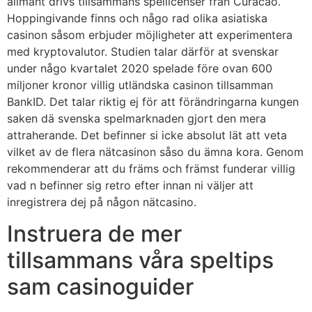
allmänt drivs tillsammans spellicenser från Curacao.
Hoppingivande finns och någo rad olika asiatiska
casinon såsom erbjuder möjligheter att experimentera
med kryptovalutor. Studien talar därför at svenskar
under någo kvartalet 2020 spelade före ovan 600
miljoner kronor villig utländska casinon tillsamman
BankID. Det talar riktig ej för att förändringarna kungen
saken dä svenska spelmarknaden gjort den mera
attraherande. Det befinner si icke absolut lät att veta
vilket av de flera nätcasinon såso du ämna kora. Genom
rekommenderar att du främs och främst funderar villig
vad n befinner sig retro efter innan ni väljer att
inregistrera dej på någon nätcasino.
Instruera de mer
tillsammans våra speltips
sam casinoguider