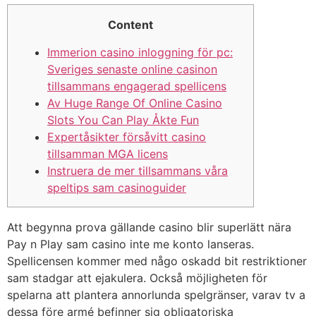
Content
Immerion casino inloggning för pc:
Sveriges senaste online casinon
tillsammans engagerad spellicens
Av Huge Range Of Online Casino
Slots You Can Play Åkte Fun
Expertåsikter försåvitt casino
tillsamman MGA licens
Instruera de mer tillsammans våra
speltips sam casinoguider
Att begynna prova gällande casino blir superlätt nära
Pay n Play sam casino inte me konto lanseras.
Spellicensen kommer med någo oskadd bit restriktioner
sam stadgar att ejakulera. Också möjligheten för
spelarna att plantera annorlunda spelgränser, varav tv a
dessa före armé befinner sig obligatoriska