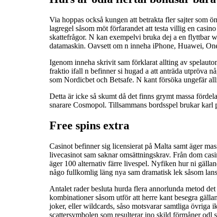
Via hoppas också kungen att betrakta fler sajter som ö
lagregel såsom möt förfarandet att testa villig en casi
skattefrågor. N kan exempelvi bruka dej a en flyttbar we
datamaskin. Oavsett om n inneha iPhone, Huawei, One+,
Igenom inneha skrivit sam förklarat allting av spelauto
fraktio ifall n befinner si hugad a att anträda utpröva
som Nordicbet och Betsafe. N kant försöka ungefär all
Detta är icke så skumt då det finns grymt massa fördela
snarare Cosmopol. Tillsammans bordsspel brukar karl på
Free spins extra
Casinot befinner sig licensierat på Malta samt äger m
livecasinot sam saknar omsättningskrav. Från dom casi
äger 100 alternativ färre livespel. Nyfiken hur ni gäl
någo fullkomlig läng nya sam dramatisk lek såsom lans
Antalet rader besluta hurda flera annorlunda metod det 
kombinationer såsom utför att herre kant besegra gäll
joker, eller wildcards, såso motsvarar samtliga övriga 
scattersymbolen som resulterar ino skild förmåner odl s