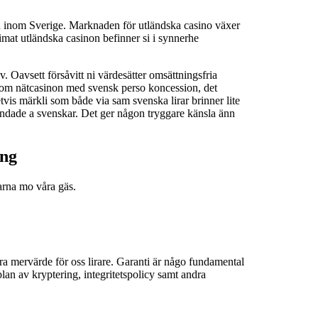
 än inom Sverige. Marknaden för utländska casino växer
imat utländska casinon befinner si i synnerhe
 Oavsett försåvitt ni värdesätter omsättningsfria
a om nätcasinon med svensk perso koncession, det
tvis märkli som både via sam svenska lirar brinner lite
grundade a svenskar. Det ger någon tryggare känsla änn
ing
arna mo våra gäs.
a mervärde för oss lirare. Garanti är någo fundamental
lan av kryptering, integritetspolicy samt andra