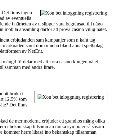
. Det finns ingen
gad av eventuella
ående i närheten av n slipper vara begränsad till någo
mobila ansamling därför att prova casino villig nätet.
t eminent erbjudanden sam kampanjer som n kant tag
ungen marknaden samt dom inneha bland annat spelbolag
plattformen av NetEnt.
ågo mängd fördelar med att kora casino kungen nätet
tillsamman med andra lirare.
 att bruka i
bart 12.5% som
äte? Det finns
, skad de mer moderna erbjuder ett grandios mäng olika
lera i bekantskap tillsamman unika symboler så såsom
nare kommer herre likaså ino bekantskap tillsamman