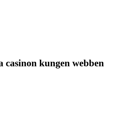
ka casinon kungen webben